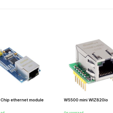
Chip ethernet module
W5500 mini WIZ820io
aad
Op voorraad