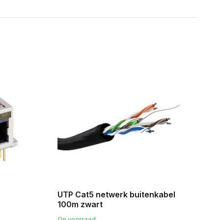
Un
UTP Cat5 netwerk buitenkabel
100m zwart
Op voorraad