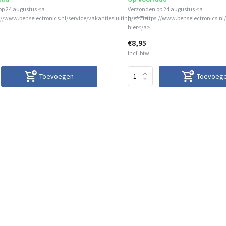
op 24 augustus <a
Verzonden op 24 augustus <a
://www.benselectronics.nl/service/vakantiesluiting/">Zie
href="https://www.benselectronics.nl/
hier</a>
€8,95
Incl. btw
Toevoegen
Toevoeg