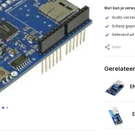
Wat kun je verw
Gratis verze
Scherp gepr
Geleverd uit
Delen
Gerelatee
E
E