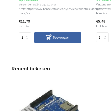
Verzonden op 24 augustus <a
Verzonden 
href="https://www.benselectronics.nl/service/vakantiesluiting/">Zie
href="https
hier</a>
hier</a>
€11,79
€5,49
Incl. btw
Incl. btw
Toevoegen
Recent bekeken