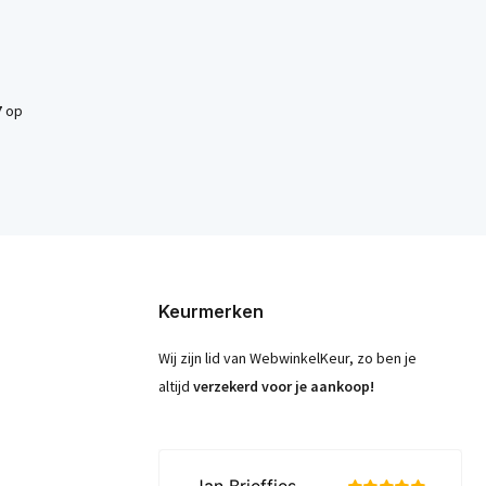
7
op
Keurmerken
Wij zijn lid van WebwinkelKeur, zo ben je
altijd
verzekerd voor je aankoop!