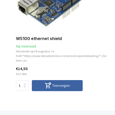
W5100 ethernet shield
Op voorraad
Verzonden op 24 augustus <a
href="https://www.benselectronics.nl/service/vakantiesluiting/">Zie
hier</a>
€14,50
Incl. btw
Toevoegen