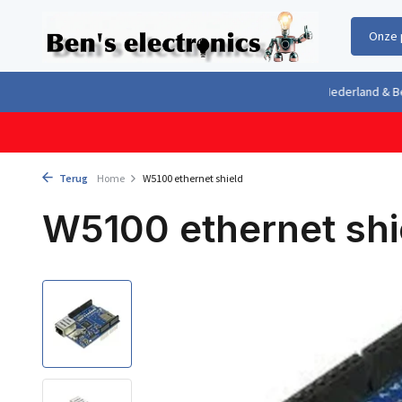
Onze 
Gratis verzending boven €100,- binnen Nederland & België
Geleverd 
Terug
Home
W5100 ethernet shield
W5100 ethernet shi