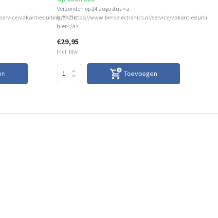
Verzonden op 24 augustus <a
service/vakantiesluiting/">Zie
href="https://www.benselectronics.nl/service/vakantiesluiting/"
Op
hier</a>
€29,95
€1
Incl. btw
Inc
en
Toevoegen