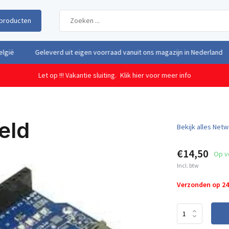
producten
uit eigen voorraad vanuit ons magazijn in Nederland
Gratis verzendi
Let op !!! Vakantie sluiting.
Klik hier voor meer info
eld
Bekijk alles Net
€14,50
Op v
Incl. btw
Verzonden op 2