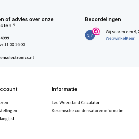
n of advies over onze
Beoordelingen
cten ?
Wij scoren een
9,
9,7
34999
WebwinkelKeur
vr 11:00-16:00
enselectronics.nl
account
Informatie
eren
Led Weerstand Calculator
stellingen
Keramische condensatoren informatie
langlijst