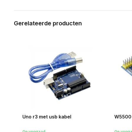
Gerelateerde producten
l
Uno r3 met usb kabel
W5500 
Op voorraad
Op voorr