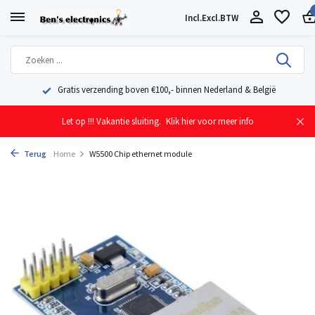
Incl.
Excl.
BTW
Geleverd uit eigen voorraad vanuit ons magazijn in Nederland
Let op !!! Vakantie sluiting.
Klik hier voor meer info
Terug
Home
W5500 Chip ethernet module