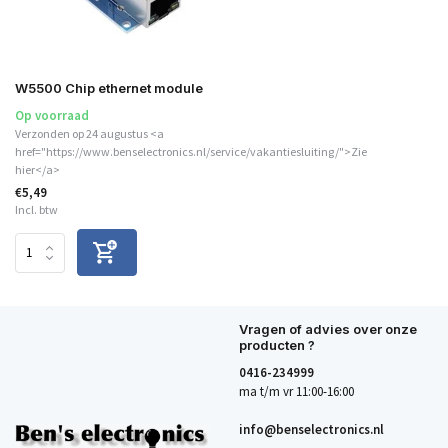
W5500 Chip ethernet module
Op voorraad
Verzonden op 24 augustus <a
href="https://www.benselectronics.nl/service/vakantiesluiting/">Zie
hier</a>
€5,49
Incl. btw
Vragen of advies over onze
producten ?
0416-234999
ma t/m vr 11:00-16:00
info@benselectronics.nl