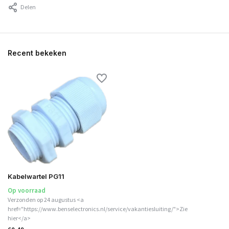
Delen
Recent bekeken
Kabelwartel PG11
Op voorraad
Verzonden op 24 augustus <a
href="https://www.benselectronics.nl/service/vakantiesluiting/">Zie
hier</a>