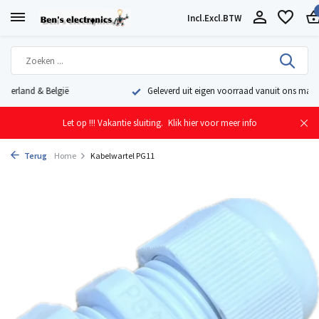
Incl.
Excl.
BTW
Geleverd uit eigen voorraad vanuit ons magazijn in Nederland
Let op !!! Vakantie sluiting.
Klik hier voor meer info
Terug
Home
Kabelwartel PG11