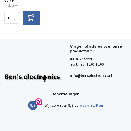
€0,49
Incl. btw
Vragen of advies over onze
producten ?
0416-234999
ma t/m vr 11:00-16:00
info@benselectronics.nl
Beoordelingen
9,7
Wij scoren een
9,7
op
WebwinkelKeur