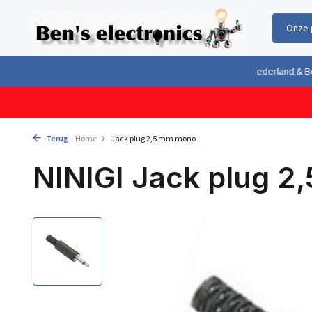
Onze 
Gratis verzending boven €100,- binnen Nederland & België
Geleverd 
Terug
Home
Jack plug 2,5 mm mono
NINIGI Jack plug 