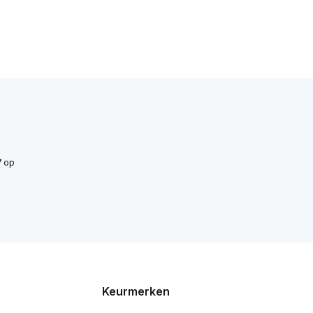
7
op
Keurmerken