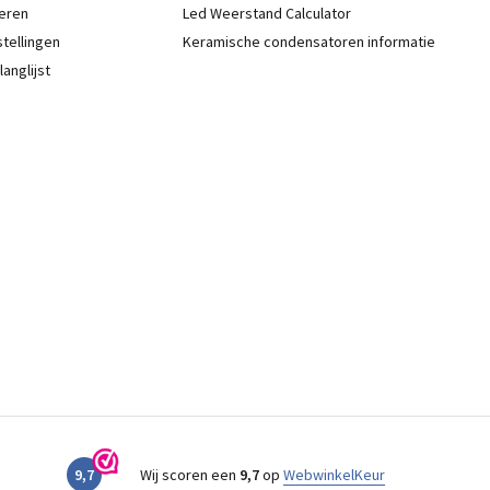
eren
Led Weerstand Calculator
stellingen
Keramische condensatoren informatie
langlijst
9,7
Wij scoren een
9,7
op
WebwinkelKeur