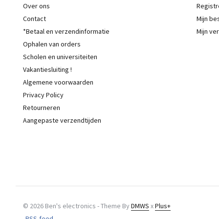
Over ons
Registr
Contact
Mijn be
*Betaal en verzendinformatie
Mijn ver
Ophalen van orders
Scholen en universiteiten
Vakantiesluiting !
Algemene voorwaarden
Privacy Policy
Retourneren
Aangepaste verzendtijden
© 2026 Ben's electronics - Theme By
DMWS
x
Plus+
RSS-feed