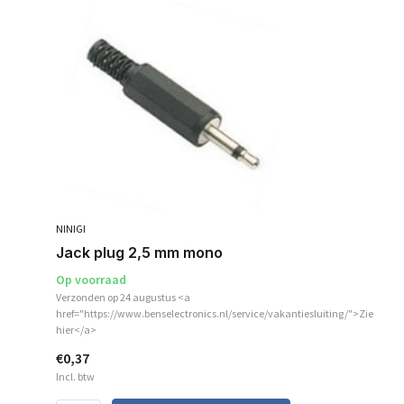
NINIGI
Jack plug 2,5 mm mono
Op voorraad
Verzonden op 24 augustus <a
href="https://www.benselectronics.nl/service/vakantiesluiting/">Zie
hier</a>
€0,37
Incl. btw