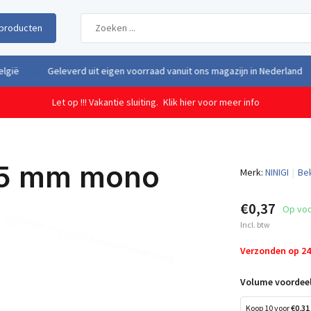
producten
uit eigen voorraad vanuit ons magazijn in Nederland
Gratis verzendi
Let op !!! Vakantie sluiting.
Klik hier voor meer info
2,5 mm mono
Merk:
NINIGI
Bek
€0,37
Op vo
Incl. btw
Verzonden op 2
Volume voordeel
Koop 10 voor
€0,31