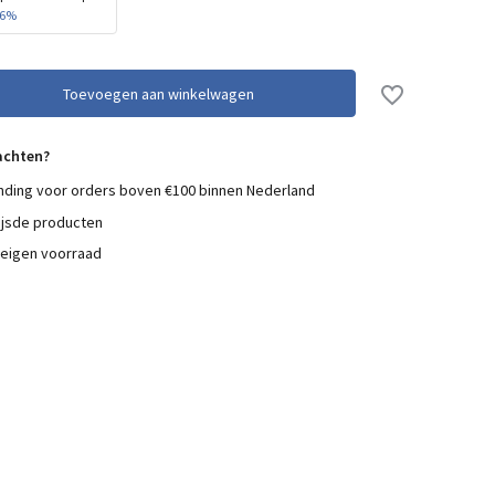
16%
Toevoegen aan winkelwagen
achten?
nding voor orders boven €100 binnen Nederland
ijsde producten
 eigen voorraad