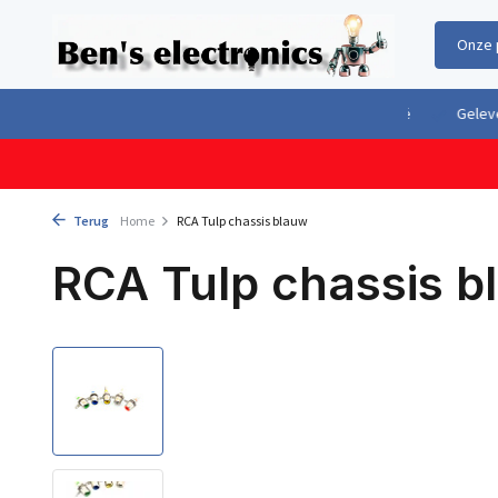
Onze 
Gratis verzending boven €100,- binnen Nederland & België
Geleverd 
Terug
Home
RCA Tulp chassis blauw
RCA Tulp chassis b