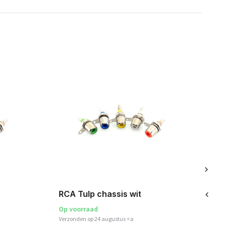
RCA Tulp chassis wit
RC
Op voorraad
Op
Verzonden op 24 augustus <a
Ver