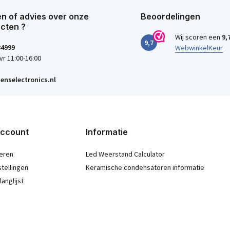
n of advies over onze
Beoordelingen
cten ?
Wij scoren een
9,
9,7
34999
WebwinkelKeur
vr 11:00-16:00
enselectronics.nl
account
Informatie
eren
Led Weerstand Calculator
stellingen
Keramische condensatoren informatie
langlijst