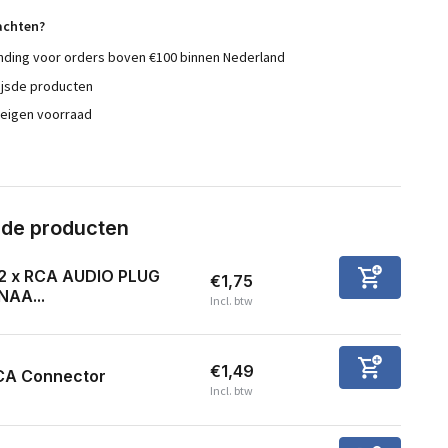
achten?
nding voor orders boven €100 binnen Nederland
ijsde producten
 eigen voorraad
rde producten
2 x RCA AUDIO PLUG
€1,75
NAA...
Incl. btw
€1,49
CA Connector
Incl. btw