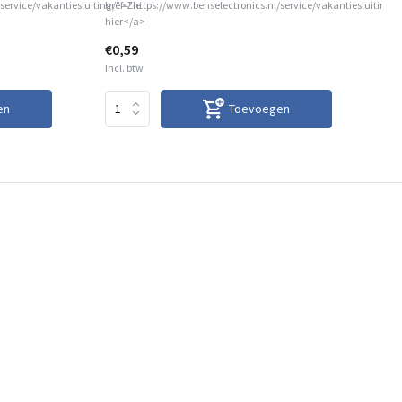
service/vakantiesluiting/">Zie
href="https://www.benselectronics.nl/service/vakantiesluiting/
hre
hier</a>
hie
€0,59
€0
Incl. btw
Inc
en
Toevoegen