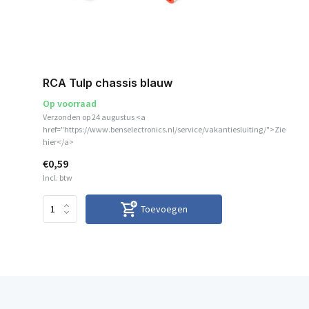
RCA Tulp chassis blauw
Op voorraad
Verzonden op 24 augustus <a
href="https://www.benselectronics.nl/service/vakantiesluiting/">Zie
hier</a>
€0,59
Incl. btw
Toevoegen