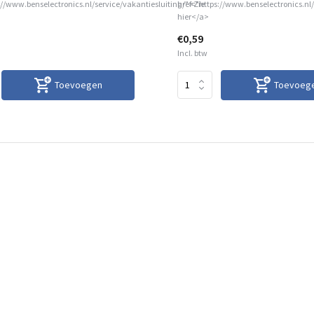
://www.benselectronics.nl/service/vakantiesluiting/">Zie
href="https://www.benselectronics.nl/
hier</a>
€0,59
Incl. btw
Toevoegen
Toevoeg