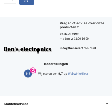
Vragen of advies over onze
producten ?
0416-234999
ma t/m vr 11:00-16:00
info@benselectronics.nl
Beoordelingen
9,7
Wij scoren een
9,7
op
WebwinkelKeur
Klantenservice