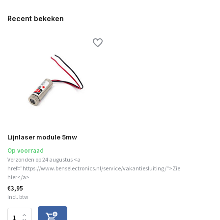
Recent bekeken
Lijnlaser module 5mw
Op voorraad
Verzonden op 24 augustus <a
href="https://www.benselectronics.nl/service/vakantiesluiting/">Zie
hier</a>
€3,95
Incl. btw