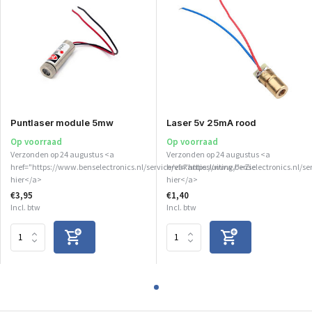
Puntlaser module 5mw
Laser 5v 25mA rood
Op voorraad
Op voorraad
Verzonden op 24 augustus <a
Verzonden op 24 augustus <a
href="https://www.benselectronics.nl/service/vakantiesluiting/">Zie
href="https://www.benselectronics.nl/se
hier</a>
hier</a>
€3,95
€1,40
Incl. btw
Incl. btw