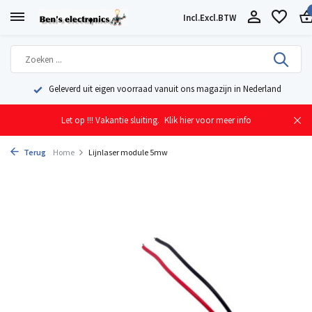
Incl.
Excl.
BTW
Geleverd uit eigen voorraad vanuit ons magazijn in Nederland
Let op !!! Vakantie sluiting.
Klik hier voor meer info
Terug
Home
Lijnlaser module 5mw