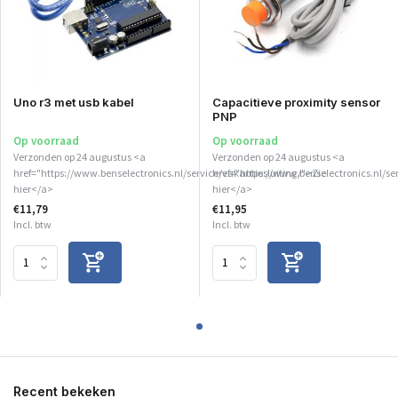
Uno r3 met usb kabel
Capacitieve proximity sensor
PNP
Op voorraad
Op voorraad
Verzonden op 24 augustus <a
Verzonden op 24 augustus <a
href="https://www.benselectronics.nl/service/vakantiesluiting/">Zie
href="https://www.benselectronics.nl/se
hier</a>
hier</a>
€11,79
€11,95
Incl. btw
Incl. btw
Recent bekeken