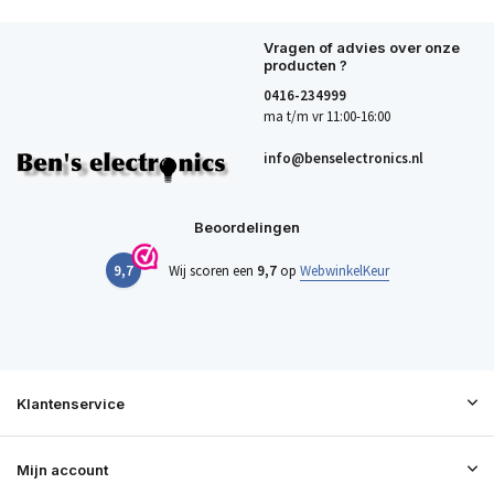
Vragen of advies over onze
producten ?
0416-234999
ma t/m vr 11:00-16:00
info@benselectronics.nl
Beoordelingen
9,7
Wij scoren een
9,7
op
WebwinkelKeur
Klantenservice
Mijn account