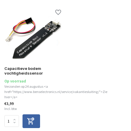
Capacitieve bodem
vochtigheidssensor
Op voorraad
Verzonden op 24 augustus <a
href="https://www.benselectronics.nl/service/vakantiesluiting/">Zie
hier</a>
€3,99
Incl. btw