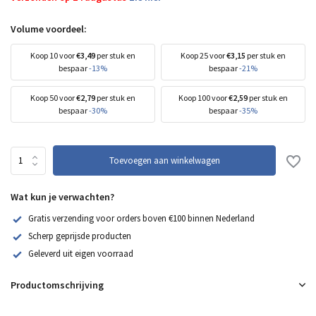
Volume voordeel:
Koop 10 voor
€3,49
per stuk en
Koop 25 voor
€3,15
per stuk en
bespaar
-13%
bespaar
-21%
Koop 50 voor
€2,79
per stuk en
Koop 100 voor
€2,59
per stuk en
bespaar
-30%
bespaar
-35%
Toevoegen aan winkelwagen
Wat kun je verwachten?
Gratis verzending voor orders boven €100 binnen Nederland
Scherp geprijsde producten
Geleverd uit eigen voorraad
Productomschrijving