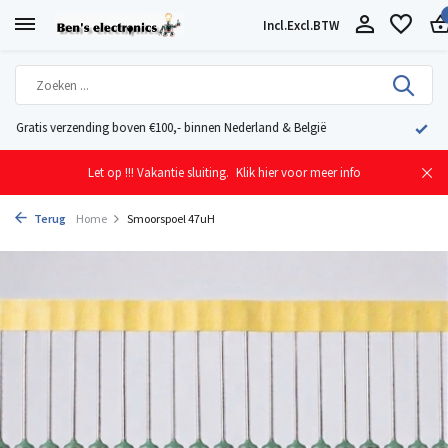
Incl.
Excl.
BTW
Geleverd uit eigen voorraad vanuit ons magazijn in Nederland
Let op !!! Vakantie sluiting.
Klik hier voor meer info
Terug
Home
Smoorspoel 47uH