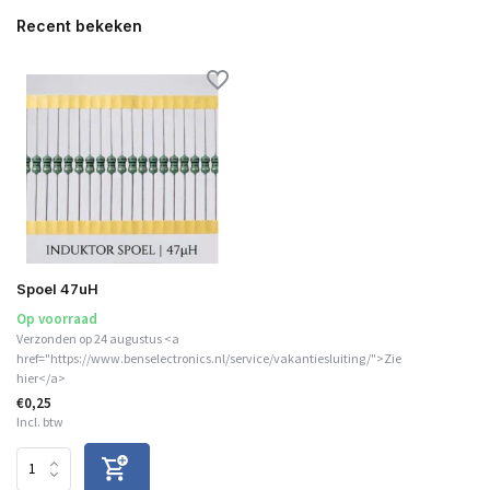
Recent bekeken
Spoel 47uH
Op voorraad
Verzonden op 24 augustus <a
href="https://www.benselectronics.nl/service/vakantiesluiting/">Zie
hier</a>
€0,25
Incl. btw