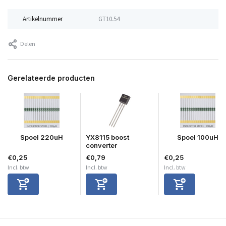
Artikelnummer
GT10.54
Delen
Gerelateerde producten
Spoel 220uH
YX8115 boost
Spoel 100uH
converter
€0,25
€0,79
€0,25
Incl. btw
Incl. btw
Incl. btw