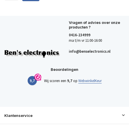
Vragen of advies over onze
producten ?
0416-234999
ma t/m vr 11:00-16:00
info@benselectronics.nl
Beoordelingen
9,7
Wij scoren een
9,7
op
WebwinkelKeur
Klantenservice