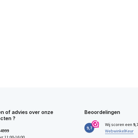
n of advies over onze
Beoordelingen
cten ?
Wij scoren een
9,
9,7
34999
WebwinkelKeur
vr 11:00-16:00