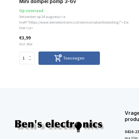
Mini dompel pomp 3-6v
Op voorraad
Verzonden op 24 augustus <a
href="https://www.benselectronics.nl/service/vakantiesluiting/">Zie
hier</a>
€3,99
Incl. btw
Toevoegen
Vrage
produ
0416-2
ma t/m 