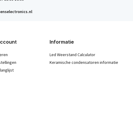
enselectronics.nl
account
Informatie
eren
Led Weerstand Calculator
stellingen
Keramische condensatoren informatie
langlijst