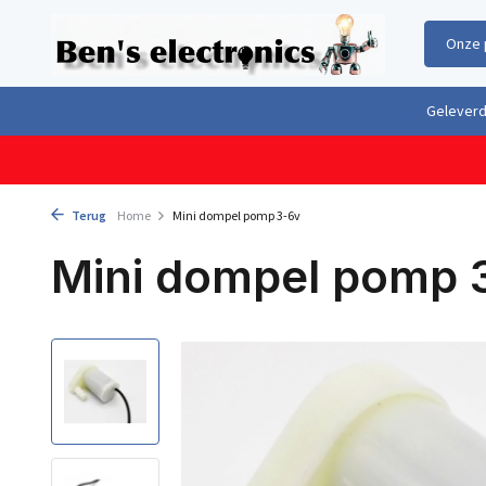
Onze 
Gratis verzending boven €100,- binnen Nederland & België
Geleverd 
Terug
Home
Mini dompel pomp 3-6v
Mini dompel pomp 