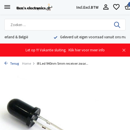
Incl.
Excl.
BTW
Geleverd uit eigen voorraad vanuit ons magazijn in Nederland
Let op !!! Vakantie sluiting.
Klik hier voor meer info
Terug
Home
IR Led 940nm 5mm receiver zwar...