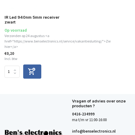
IR Led 940nm 5mm receiver
zwart
Op voorraad
Verzonden op 24 augustus <a
href="https://www.benselectronics.nl/service/vakantiesluiting/">Zie
hier</a>
€0,20
Incl. btw
Vragen of advies over onze
producten ?
0416-234999
ma t/m vr 11:00-16:00
info@benselectronics.nl