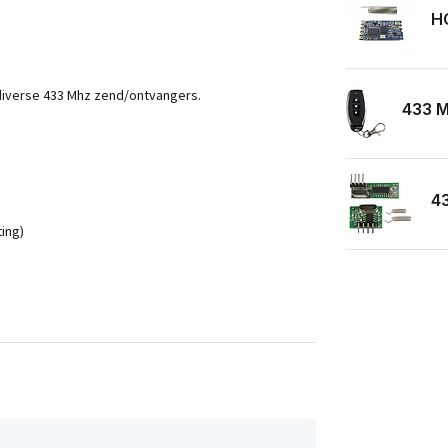
HC
 diverse 433 Mhz zend/ontvangers.
433 M
43
ing)