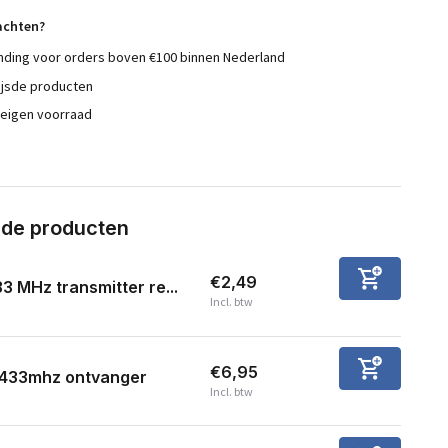
achten?
nding voor orders boven €100 binnen Nederland
ijsde producten
 eigen voorraad
rde producten
€2,49
3 MHz transmitter re...
Incl. btw
€6,95
433mhz ontvanger
Incl. btw