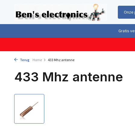
Onze 
Gratis verzending boven €100,- binnen Nederland & België
Geleverd 
Terug
Home
433 Mhz antenne
433 Mhz antenne