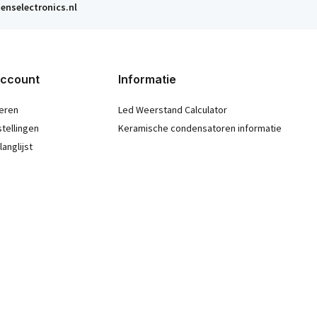
enselectronics.nl
account
Informatie
eren
Led Weerstand Calculator
stellingen
Keramische condensatoren informatie
langlijst