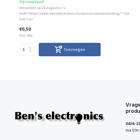
Op voorraad
Verzonden op 24 augustus <a
href="https://www.benselectronics.nl/service/vakantiesluiting/">Zie
hier</a>
€0,50
Incl. btw
Toevoegen
Vrage
produ
0416-2
ma t/m 