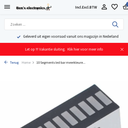
Incl.
Excl.
BTW
Geleverd uit eigen voorraad vanuit ons magazijn in Nederland
Let op !!! Vakantie sluiting.
Klik hier voor meer info
Terug
Home
10 Segments led bar meerkleure...