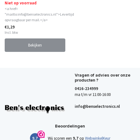
Niet op voorraad
<a href=
"mailto:info@benselectronics.nl">Levertijd
opvraagbaar per mail.</a>
€1,29
Incl. btw
Bekijken
Vragen of advies over onze
producten ?
0416-234999
ma t/m vr 11:00-16:00
info@benselectronics.nl
Beoordelingen
9,7
Wij scoren een
9,7
op
WebwinkelKeur