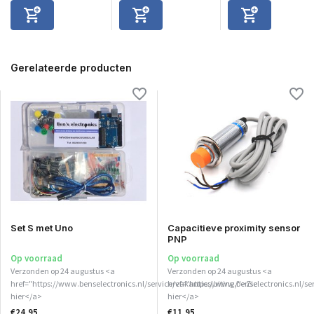
Gerelateerde producten
Set S met Uno
Capacitieve proximity sensor
PNP
Op voorraad
Op voorraad
Verzonden op 24 augustus <a
Verzonden op 24 augustus <a
href="https://www.benselectronics.nl/service/vakantiesluiting/">Zie
href="https://www.benselectronics.nl/se
hier</a>
hier</a>
€24,95
€11,95