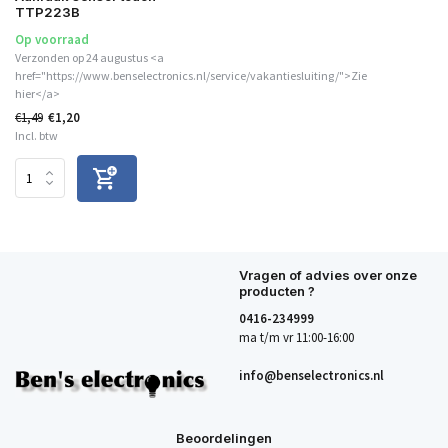
TTP223B
Op voorraad
Verzonden op 24 augustus <a
href="https://www.benselectronics.nl/service/vakantiesluiting/">Zie
hier</a>
€1,49
€1,20
Incl. btw
Vragen of advies over onze
producten ?
0416-234999
ma t/m vr 11:00-16:00
info@benselectronics.nl
Beoordelingen