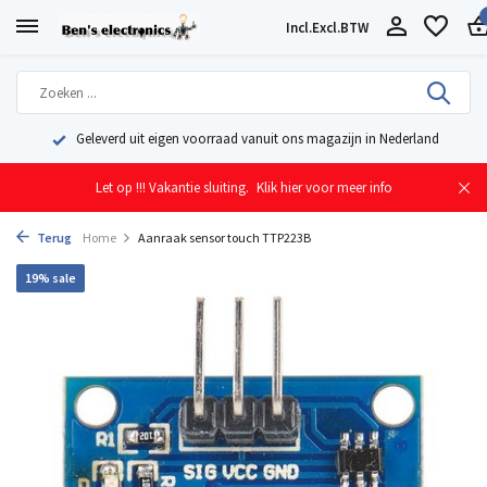
Incl.
Excl.
BTW
Geleverd uit eigen voorraad vanuit ons magazijn in Nederland
Let op !!! Vakantie sluiting.
Klik hier voor meer info
Terug
Home
Aanraak sensor touch TTP223B
19% sale