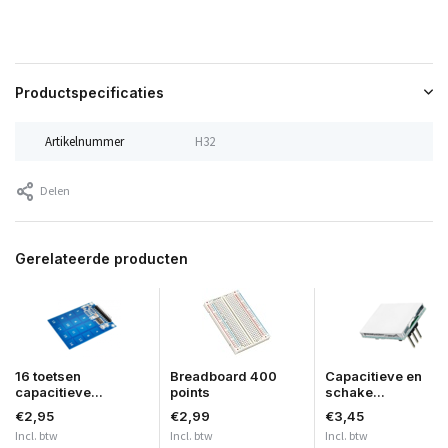
Productspecificaties
Artikelnummer
H32
Delen
Gerelateerde producten
16 toetsen
Breadboard 400
Capacitieve en
capacitieve...
points
schake...
€2,95
€2,99
€3,45
Incl. btw
Incl. btw
Incl. btw