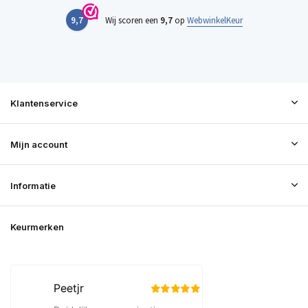
9,7
Wij scoren een
9,7
op
WebwinkelKeur
Klantenservice
Mijn account
Informatie
Keurmerken