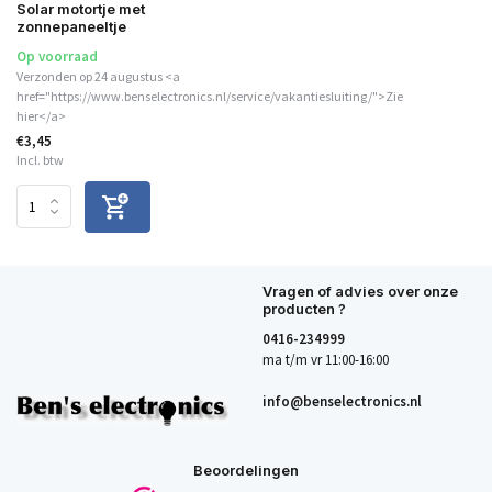
Solar motortje met
zonnepaneeltje
Op voorraad
Verzonden op 24 augustus <a
href="https://www.benselectronics.nl/service/vakantiesluiting/">Zie
hier</a>
€3,45
Incl. btw
Vragen of advies over onze
producten ?
0416-234999
ma t/m vr 11:00-16:00
info@benselectronics.nl
Beoordelingen