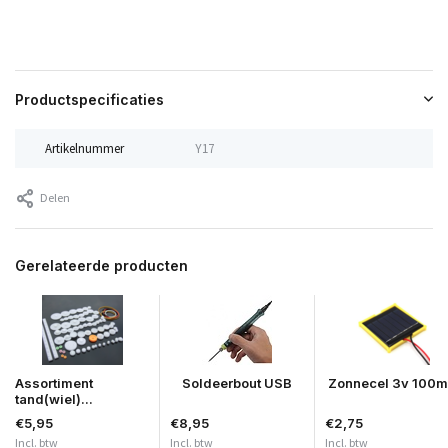
Productspecificaties
Artikelnummer
Y17
Delen
Gerelateerde producten
Assortiment
Soldeerbout USB
Zonnecel 3v 100
tand(wiel)...
€5,95
€8,95
€2,75
Incl. btw
Incl. btw
Incl. btw