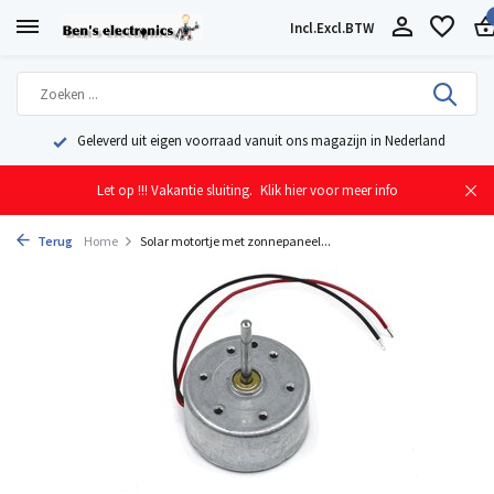
Incl.
Excl.
BTW
Geleverd uit eigen voorraad vanuit ons magazijn in Nederland
Let op !!! Vakantie sluiting.
Klik hier voor meer info
Terug
Home
Solar motortje met zonnepaneel...