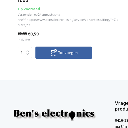
rood
Op voorraad
Verzonden op 24 augustus <a
href="https://www.benselectronics.nl/service/vakantiesluiting/">Zie
hier</a>
€0,59
€0,99
Incl. btw
Toevoegen
Vrage
produ
0416-2
ma t/m 