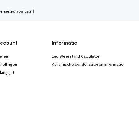
enselectronics.nl
account
Informatie
eren
Led Weerstand Calculator
stellingen
Keramische condensatoren informatie
langlijst