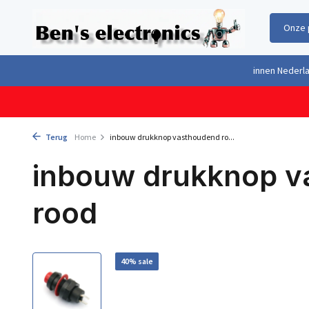
Onze 
Gratis verzending boven €100,- binnen Nederland & België
Geleverd 
Terug
Home
inbouw drukknop vasthoudend ro...
inbouw drukknop v
rood
40% sale