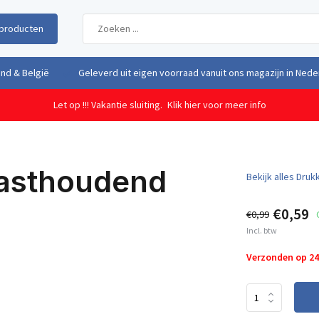
producten
uit eigen voorraad vanuit ons magazijn in Nederland
Gratis verzendi
Let op !!! Vakantie sluiting.
Klik hier voor meer info
asthoudend
Bekijk alles Dru
€0,59
€0,99
Incl. btw
Verzonden op 2