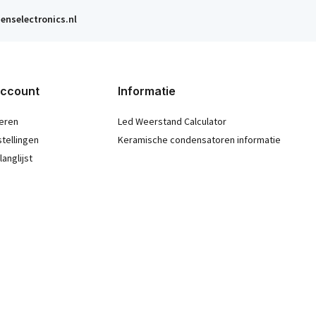
enselectronics.nl
account
Informatie
eren
Led Weerstand Calculator
stellingen
Keramische condensatoren informatie
langlijst