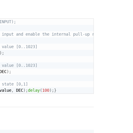
INPUT);
 input and enable the internal pull-up resistor
 value [0..1023]
)
;
 value [0..1023]
DEC
)
;
 state [0,1]
value
,
 DEC
)
;
delay
(
100
)
;
}