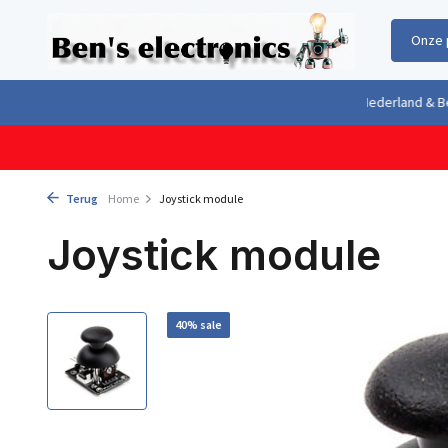
Onze 
Gratis verzending boven €100,- binnen Nederland & België
Geleverd 
Terug
Home
Joystick module
Joystick module
40% sale