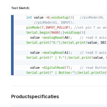
Test Sketch:
int
 value 
=
0
;
voidsetup
(
)
{
//pinMode(A0, 
//pinMode(A1, INPUT);
pinMode
(
7
,
INPUT_PULLUP
)
;
//set pin 7 as an
Serial
.
begin
(
9600
)
;
}
voidloop
(
)
{
  value 
=
analogRead
(
A0
)
;
// read X axis
Serial
.
print
(
"X:"
)
;
Serial
.
print
(
value
,
 DEC
  value 
=
analogRead
(
A1
)
;
// read Y axis
Serial
.
print
(
" | Y:"
)
;
Serial
.
print
(
value
,
 
  value 
=
digitalRead
(
7
)
;
// read Button
Serial
.
print
(
" | Button:"
)
;
Serial
.
println
(
Productspecificaties