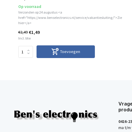
Op voorraad
Verzonden op 24 augustus <a
href="https://www.benselectronics.nl/service/vakantiesluiting/">Zie
hier</a>
€1,49
€2,49
Incl. btw
Toevoegen
Vrage
produ
0416-2
ma t/m 