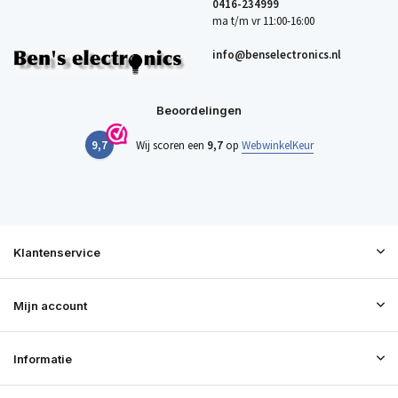
0416-234999
ma t/m vr 11:00-16:00
info@benselectronics.nl
Beoordelingen
9,7
Wij scoren een
9,7
op
WebwinkelKeur
Klantenservice
Mijn account
Informatie