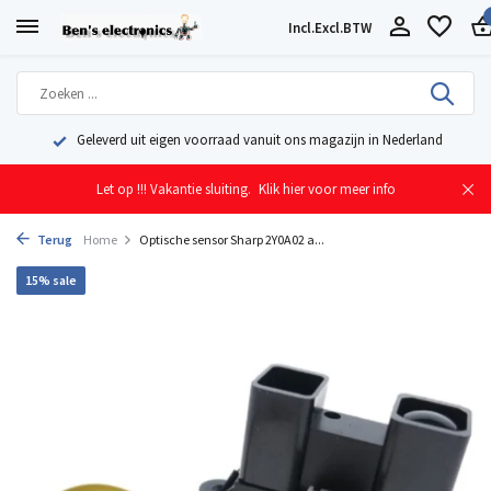
Incl.
Excl.
BTW
Geleverd uit eigen voorraad vanuit ons magazijn in Nederland
Let op !!! Vakantie sluiting.
Klik hier voor meer info
Terug
Home
Optische sensor Sharp 2Y0A02 a...
15% sale