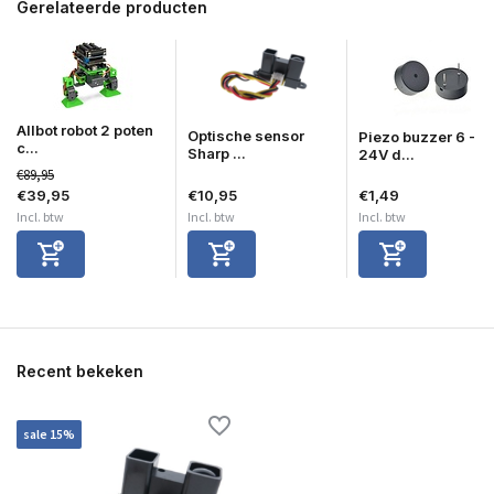
Gerelateerde producten
Allbot robot 2 poten
Optische sensor
Piezo buzzer 6 -
c...
Sharp ...
24V d...
€89,95
€39,95
€10,95
€1,49
Incl. btw
Incl. btw
Incl. btw
Recent bekeken
sale 15%