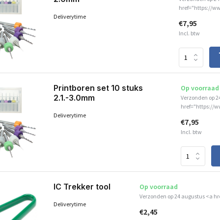
href="https://ww
Deliverytime
€7,95
Incl. btw
Printboren set 10 stuks
Op voorraad
2.1.-3.0mm
Verzonden op 2
href="https://w
Deliverytime
€7,95
Incl. btw
IC Trekker tool
Op voorraad
Verzonden op 24 augustus <a hre
Deliverytime
€2,45