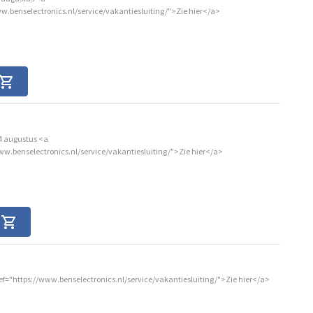
w.benselectronics.nl/service/vakantiesluiting/">Zie hier</a>
4 augustus <a
ww.benselectronics.nl/service/vakantiesluiting/">Zie hier</a>
f="https://www.benselectronics.nl/service/vakantiesluiting/">Zie hier</a>