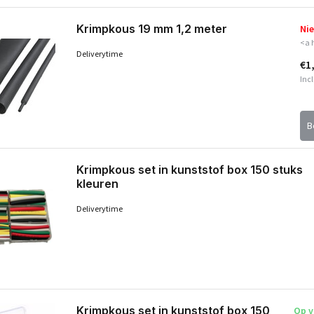
Krimpkous 19 mm 1,2 meter
Nie
<a 
Deliverytime
€1
Incl
B
Krimpkous set in kunststof box 150 stuks
kleuren
Deliverytime
Krimpkous set in kunststof box 150
Op v