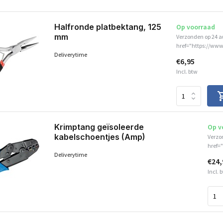
Halfronde platbektang, 125
Op voorraad
mm
Verzonden op 24 
href="https://www
Deliverytime
€6,95
Incl. btw
Krimptang geïsoleerde
Op v
kabelschoentjes (Amp)
Verzo
href=
Deliverytime
€24,
Incl. 