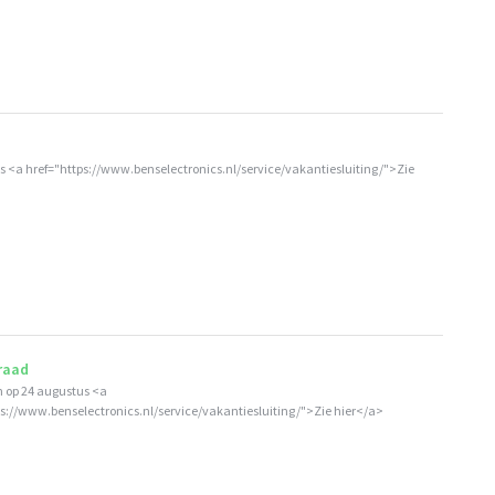
 <a href="https://www.benselectronics.nl/service/vakantiesluiting/">Zie
raad
 op 24 augustus <a
ps://www.benselectronics.nl/service/vakantiesluiting/">Zie hier</a>