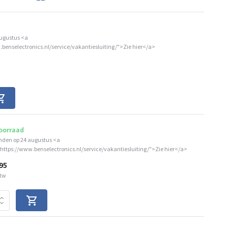
augustus <a
.benselectronics.nl/service/vakantiesluiting/">Zie hier</a>
oorraad
nden op 24 augustus <a
"https://www.benselectronics.nl/service/vakantiesluiting/">Zie hier</a>
95
btw