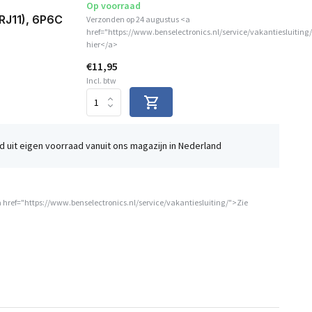
Op voorraad
RJ11), 6P6C
Verzonden op 24 augustus <a
href="https://www.benselectronics.nl/service/vakantiesluiting
hier</a>
€11,95
Incl. btw
 uit eigen voorraad vanuit ons magazijn in Nederland
 href="https://www.benselectronics.nl/service/vakantiesluiting/">Zie