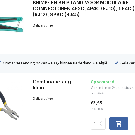
KRIMP- EN KNIPTANG VOOR MODULAIRE
CONNECTOREN 4P2C, 4P4C (RJ10), 6P4C (
(RJ12), 8P8C (RJ45)
Deliverytime
Gratis verzending boven €100,- binnen Nederland & België
Geleverd
Combinatietang
Op voorraad
klein
Verzonden op 24 augustus <a
hier</a>
Deliverytime
€3,95
Incl. btw