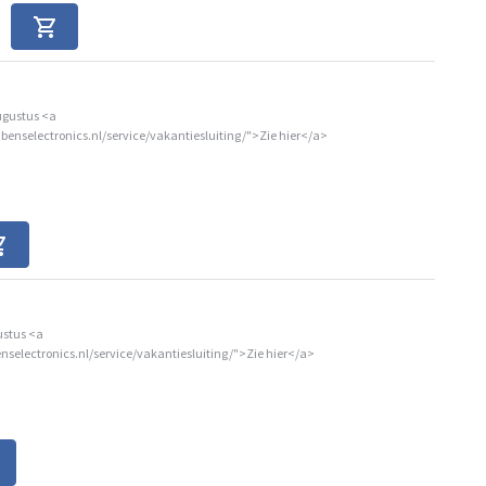
ugustus <a
benselectronics.nl/service/vakantiesluiting/">Zie hier</a>
ustus <a
nselectronics.nl/service/vakantiesluiting/">Zie hier</a>