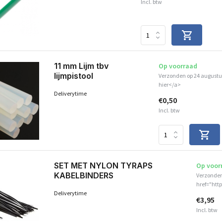
Incl. btw
11 mm Lijm tbv
Op voorraad
lijmpistool
Verzonden op 24 augustus
hier</a>
Deliverytime
€0,50
Incl. btw
SET MET NYLON TYRAPS
Op voor
KABELBINDERS
Verzonden
href="htt
Deliverytime
€3,95
Incl. btw