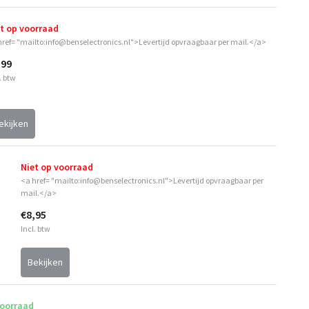
t op voorraad
href= "mailto:info@benselectronics.nl">Levertijd opvraagbaar per mail.</a>
,99
. btw
ekijken
Niet op voorraad
<a href= "mailto:info@benselectronics.nl">Levertijd opvraagbaar per
mail.</a>
€8,95
Incl. btw
Bekijken
oorraad