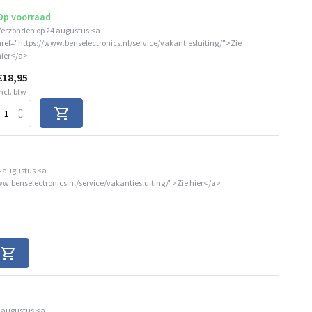
Op voorraad
Verzonden op 24 augustus <a
href="https://www.benselectronics.nl/service/vakantiesluiting/">Zie
hier</a>
€18,95
ncl. btw
4 augustus <a
ww.benselectronics.nl/service/vakantiesluiting/">Zie hier</a>
 augustus <a