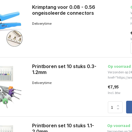
Krimptang voor 0.08 - 0.56
ongeisoleerde connectors
Deliverytime
I
Printboren set 10 stuks 0.3-
Op voorraad
1.2mm
Verzonden op 2
href="https://w
Deliverytime
€7,95
Incl. btw
Printboren set 10 stuks 1.1-
Op voorraad
2.0mm
Verzonden op 24