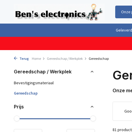
Onze 
Gratis verzending boven €100,- binnen Nederland & België
Geleverd 
Terug
Home
Gereedschap / Werkplek
Gereedschap
Ge
Gereedschap / Werkplek
Bevestigingsmateriaal
Onze m
Gereedschap
Prijs
Goo
81 produc