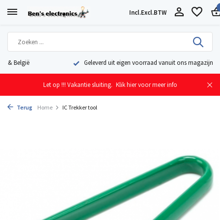
Incl.
Excl.
BTW
Geleverd uit eigen voorraad vanuit ons magazijn in Nederland
Let op !!! Vakantie sluiting.
Klik hier voor meer info
Terug
Home
IC Trekker tool