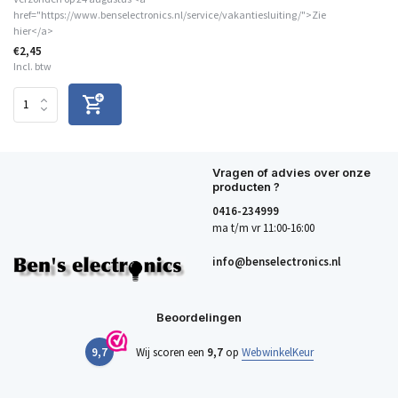
href="https://www.benselectronics.nl/service/vakantiesluiting/">Zie
hier</a>
€2,45
Incl. btw
Vragen of advies over onze
producten ?
0416-234999
ma t/m vr 11:00-16:00
info@benselectronics.nl
Beoordelingen
9,7
Wij scoren een
9,7
op
WebwinkelKeur