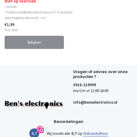
Niet op voorraad
<a href=
"mailto:info@benselectronics.nl">Levertijd
opvraagbaar per mail.</a>
€1,99
Incl. btw
Bekijken
Vragen of advies over onze
producten ?
0416-234999
ma t/m vr 11:00-16:00
info@benselectronics.nl
Beoordelingen
9,7
Wij scoren een
9,7
op
WebwinkelKeur