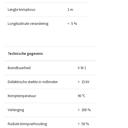
Lengte krimpkous
1 m
Longitudinale verandering
< 5 %
Technische gegevens
Brandbaarheid
V W 1
Diëlektrische sterkte in millimeter
> 15 kV
Krimptemperatuur
90 °C
Verlenging
> 200 %
Radiale krimpverhouding
> 50 %