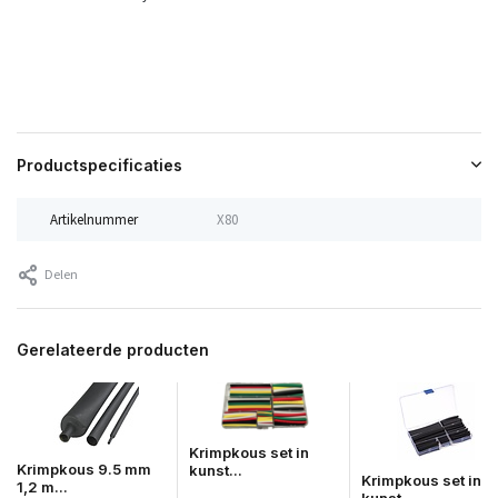
Productspecificaties
Artikelnummer
X80
Delen
Gerelateerde producten
Krimpkous set in
Krimpkous 9.5 mm
kunst...
Krimpkous set in
1,2 m...
kunst...