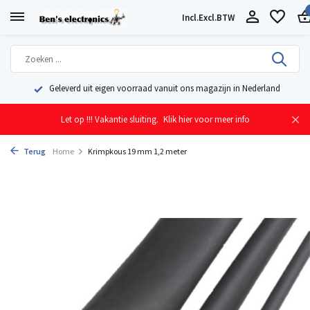
Incl.
Excl.
BTW
Geleverd uit eigen voorraad vanuit ons magazijn in Nederland
Let op !!! Vakantie sluiting.
Klik hier voor meer info
Terug
Home
Krimpkous 19 mm 1,2 meter