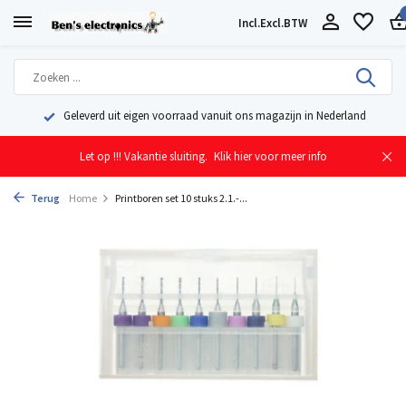
Incl.
Excl.
BTW
Geleverd uit eigen voorraad vanuit ons magazijn in Nederland
Let op !!! Vakantie sluiting.
Klik hier voor meer info
Terug
Home
Printboren set 10 stuks 2.1.-...