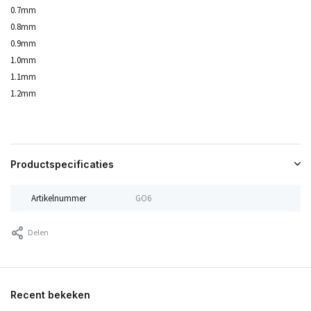
0.7mm
0.8mm
0.9mm
1.0mm
1.1mm
1.2mm
Productspecificaties
Artikelnummer
GO6
Delen
Recent bekeken