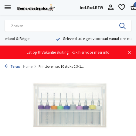
Incl.
Excl.
BTW
Geleverd uit eigen voorraad vanuit ons magazijn in Nederland
Let op !!! Vakantie sluiting.
Klik hier voor meer info
Terug
Home
Printboren set 10 stuks 0.3-1...