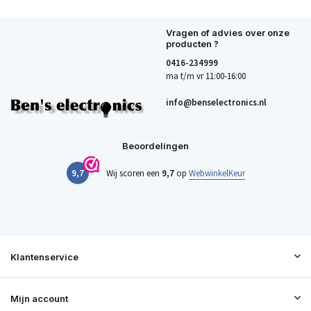
Vragen of advies over onze
producten ?
0416-234999
ma t/m vr 11:00-16:00
info@benselectronics.nl
Beoordelingen
9,7
Wij scoren een
9,7
op
WebwinkelKeur
Klantenservice
Mijn account