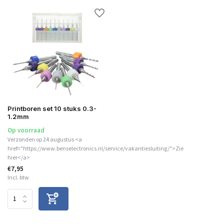
Printboren set 10 stuks 0.3-
1.2mm
Op voorraad
Verzonden op 24 augustus <a
href="https://www.benselectronics.nl/service/vakantiesluiting/">Zie
hier</a>
€7,95
Incl. btw