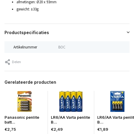
afmetingen: Ø20 x 93mm
gewicht: ±33g
Productspecificaties
Artikelnummer
BOC
Delen
Gerelateerde producten
Panasonic penlite
LR6/AA Varta penlite
LR6/AA Varta penli
batt...
B...
B...
€2,75
€2,49
€1,89