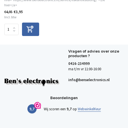
hier</a>
€4,95
€3,95
Incl. btw
Vragen of advies over onze
producten ?
0416-234999
ma t/m vr 11:00-16:00
info@benselectronics.nl
Beoordelingen
9,7
Wij scoren een
9,7
op
WebwinkelKeur