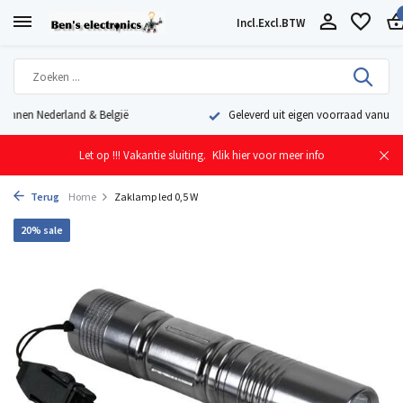
Incl.
Excl.
BTW
Geleverd uit eigen voorraad vanuit ons magazijn in Nederland
Let op !!! Vakantie sluiting.
Klik hier voor meer info
Terug
Home
Zaklamp led 0,5 W
20% sale