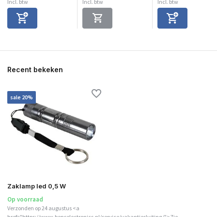
Incl. btw
Incl. btw
Incl. btw
Recent bekeken
sale 20%
Zaklamp led 0,5 W
Op voorraad
Verzonden op 24 augustus <a
href="https://www.benselectronics.nl/service/vakantiesluiting/">Zie