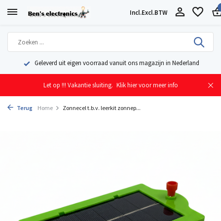
Incl.
Excl.
BTW
Geleverd uit eigen voorraad vanuit ons magazijn in Nederland
Let op !!! Vakantie sluiting.
Klik hier voor meer info
Terug
Home
Zonnecel t.b.v. leerkit zonnep...