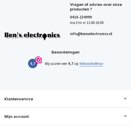
Vragen of advies over onze
producten ?
0416-234999
ma t/m vr 11:00-16:00
info@benselectronics.nl
Beoordelingen
9,7
Wij scoren een
9,7
op
WebwinkelKeur
Klantenservice
Mijn account