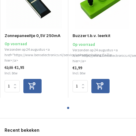
Zonnepaneeltje 0,5V 250mA
Buzzer t.b.v. leerkit
Op voorraad
Op voorraad
Verzonden op 24 augustus <a
Verzonden op 24 augustus <a
href="https://www.benselectronics.nl/service/vakantiesluiting/">Zie
href="https://www.benselectronics.nl/se
hier</a>
hier</a>
€2,55
€1,95
€1,99
Incl. btw
Incl. btw
Recent bekeken