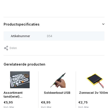
Productspecificaties
Artikelnummer
D54
Delen
Gerelateerde producten
Assortiment
Soldeerbout USB
Zonnecel 3v 100
tand(wiel)...
€5,95
€8,95
€2,75
Incl. btw
Incl. btw
Incl. btw