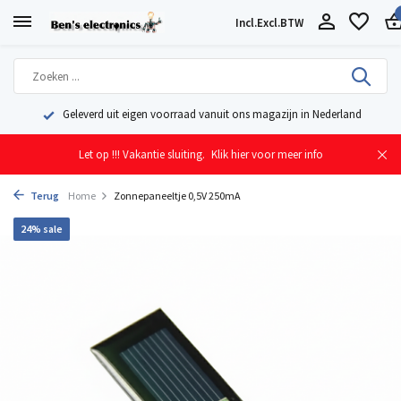
Incl.
Excl.
BTW
Geleverd uit eigen voorraad vanuit ons magazijn in Nederland
Let op !!! Vakantie sluiting.
Klik hier voor meer info
Terug
Home
Zonnepaneeltje 0,5V 250mA
24% sale