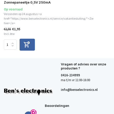
Zonnepaneeltje 0,5V 250mA
Op voorraad
Verzonden op 24 augustus <a
href="https://www.benselectronics.nl/service/vakantiesluiting/">Zie
hier</a>
€2,55
€1,95
Incl. btw
Vragen of advies over onze
producten ?
0416-234999
ma t/m vr 11:00-16:00
info@benselectronics.nl
Beoordelingen