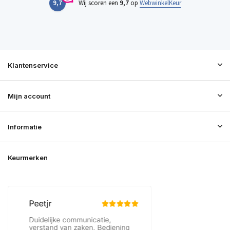
9,7
Wij scoren een
9,7
op
WebwinkelKeur
Klantenservice
Mijn account
Informatie
Keurmerken