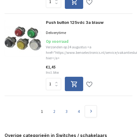
Push button 125vdc 3a blauw
Deliverytime
Op voorraad
Verzonden op 24 augustus <a
href="https://www.benselectronics.nl/service/vakantieslu
hier</a>
€1,45
Incl. btw
1
2
3
4
Overige categorieën in Switches / schakelaars