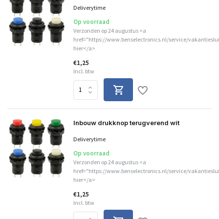
Deliverytime
Op voorraad
Verzonden op 24 augustus <a
href="https://www.benselectronics.nl/service/vakantieslu
hier</a>
€1,25
Incl. btw
Inbouw drukknop terugverend wit
Deliverytime
Op voorraad
Verzonden op 24 augustus <a
href="https://www.benselectronics.nl/service/vakantieslu
hier</a>
€1,25
Incl. btw