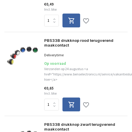
€0,49
Incl. btw
PBS33B drukknop rood terugverend
maakcontact
Deliverytime
Op voorraad
Verzonden op 24 augustus <a
href="https://www.benselectronics.nl/service/vakantieslu
hier</a>
€0,65
Incl. btw
PBS33B drukknop zwart terugverend
maakcontact