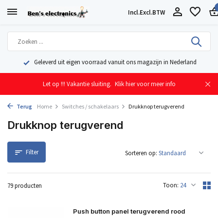
Incl.
Excl.
BTW
Geleverd uit eigen voorraad vanuit ons magazijn in Nederland
Let op !!! Vakantie sluiting.
Klik hier voor meer info
Terug
Home
Switches / schakelaars
Drukknop terugverend
Drukknop terugverend
Filter
Sorteren op:
Toon:
79 producten
Push button panel terugverend rood