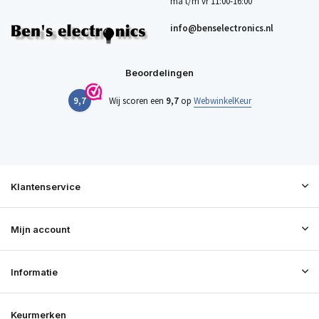
ma t/m vr 11:00-16:00
info@benselectronics.nl
Beoordelingen
9,7
Wij scoren een
9,7
op
WebwinkelKeur
Klantenservice
Mijn account
Informatie
Keurmerken