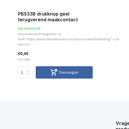
PBS33B drukknop geel
terugverend maakcontact
Op voorraad
Verzonden op 24 augustus <a
href="https://www.benselectronics.nl/service/vakantiesluiting/">Zie
hier</a>
€0,65
Incl. btw
Toevoegen
Vrage