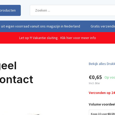
producten
uit eigen voorraad vanuit ons magazijn in Nederland
Gratis verzendi
Let op !!! Vakantie sluiting.
Klik hier voor meer info
eel
Bekijk alles Dru
ontact
€0,65
Op vo
Incl. btw
Verzonden op 2
Volume voordeel
Koop 10 voor
€0,59