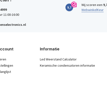
cten ?
Wij scoren een
9,
9,7
34999
WebwinkelKeur
vr 11:00-16:00
enselectronics.nl
account
Informatie
eren
Led Weerstand Calculator
stellingen
Keramische condensatoren informatie
langlijst