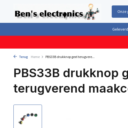
Onze 
Gratis verzending boven €100,- binnen Nederland & België
Geleverd 
Terug
Home
PBS33B drukknop geel terugvere...
PBS33B drukknop g
terugverend maakc