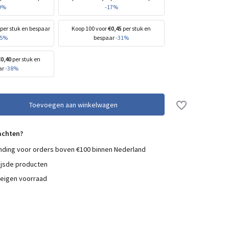
9%
-17%
per stuk en bespaar
Koop 100 voor
€0,45
per stuk en
25%
bespaar
-31%
€0,40
per stuk en
ar
-38%
Toevoegen aan winkelwagen
achten?
nding voor orders boven €100 binnen Nederland
ijsde producten
 eigen voorraad