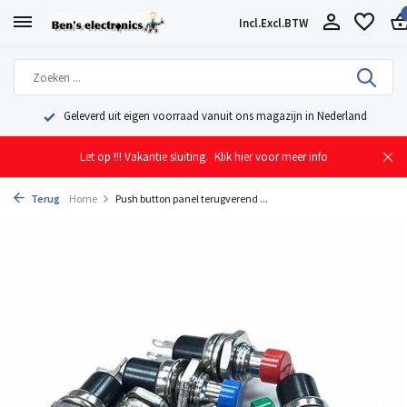
Incl.
Excl.
BTW
Geleverd uit eigen voorraad vanuit ons magazijn in Nederland
Let op !!! Vakantie sluiting.
Klik hier voor meer info
Terug
Home
Push button panel terugverend ...