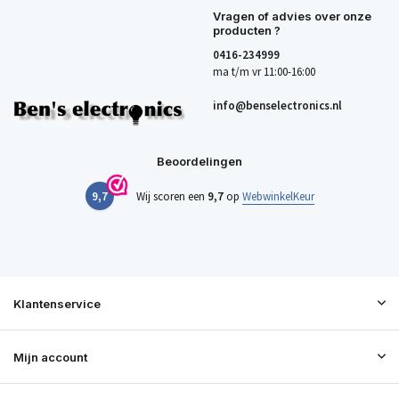
Vragen of advies over onze
producten ?
0416-234999
ma t/m vr 11:00-16:00
info@benselectronics.nl
Beoordelingen
9,7
Wij scoren een
9,7
op
WebwinkelKeur
Klantenservice
Mijn account