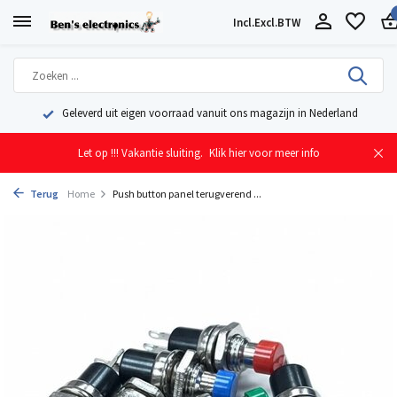
Incl.
Excl.
BTW
Geleverd uit eigen voorraad vanuit ons magazijn in Nederland
Let op !!! Vakantie sluiting.
Klik hier voor meer info
Terug
Home
Push button panel terugverend ...