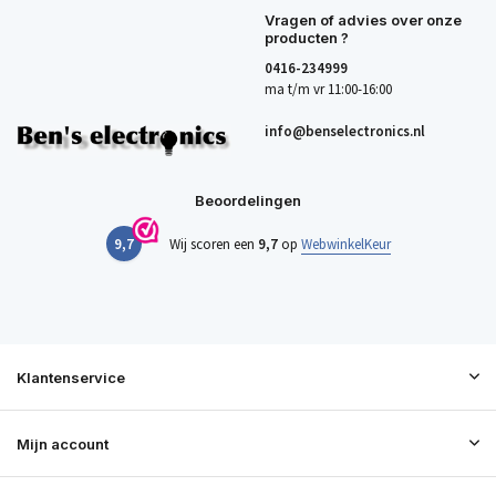
Vragen of advies over onze
producten ?
0416-234999
ma t/m vr 11:00-16:00
info@benselectronics.nl
Beoordelingen
9,7
Wij scoren een
9,7
op
WebwinkelKeur
Klantenservice
Mijn account