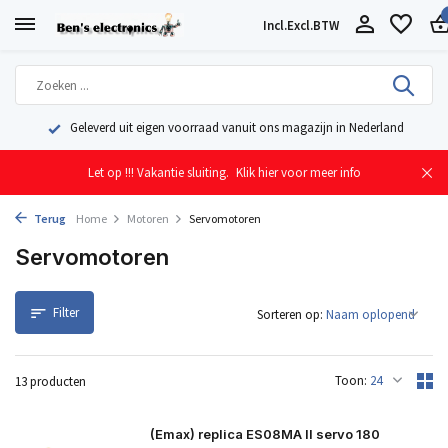
Incl.
Excl.
BTW
Geleverd uit eigen voorraad vanuit ons magazijn in Nederland
Let op !!! Vakantie sluiting.
Klik hier voor meer info
Terug
Home
Motoren
Servomotoren
Servomotoren
Filter
Sorteren op:
Toon:
13 producten
(Emax) replica ES08MA II servo 180