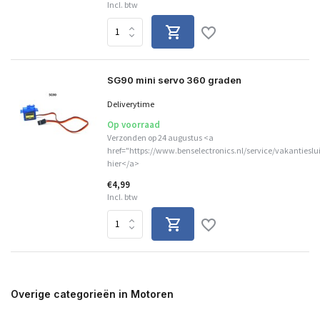
Incl. btw
SG90 mini servo 360 graden
Deliverytime
Op voorraad
Verzonden op 24 augustus <a
href="https://www.benselectronics.nl/service/vakantieslu
hier</a>
€4,99
Incl. btw
Overige categorieën in Motoren