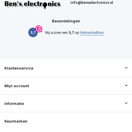
info@benselectronics.nl
Beoordelingen
9,7
Wij scoren een
9,7
op
WebwinkelKeur
Klantenservice
Mijn account
Informatie
Keurmerken