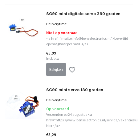
SG90 mini digitale servo 360 graden
Deliverytime
Niet op voorraad
<a href= "mailto:info@benselectronics.nl">Levertijd
opvraagbaar per mail.</a>
€5,99
Incl. btw
Bekijken
SG90 mini servo 180 graden
Deliverytime
Op voorraad
Verzonden op 24 augustus <a
href="https://www.benselectronics.nl/service/vakantieslu
hier</a>
€3,29