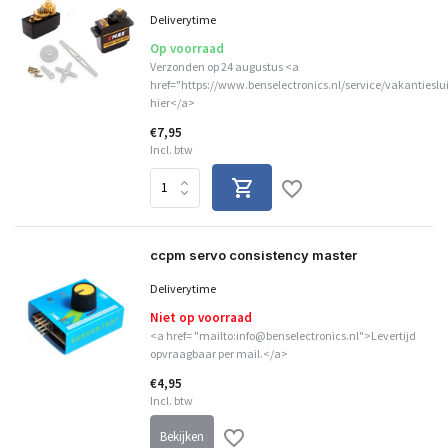
Deliverytime
Op voorraad
Verzonden op 24 augustus <a
href="https://www.benselectronics.nl/service/vakantieslu
hier</a>
€7,95
Incl. btw
ccpm servo consistency master
Deliverytime
Niet op voorraad
<a href= "mailto:info@benselectronics.nl">Levertijd
opvraagbaar per mail.</a>
€4,95
Incl. btw
Bekijken