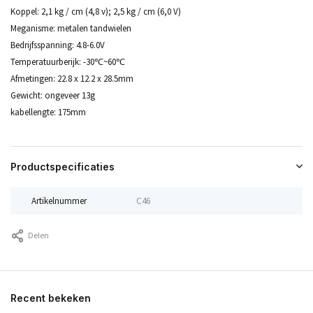
Koppel: 2,1 kg / cm (4,8 v); 2,5 kg / cm (6,0 V)
Meganisme: metalen tandwielen
Bedrijfsspanning: 4.8-6.0V
Temperatuurberijk: -30℃~60℃
Afmetingen: 22.8 x 12.2 x 28.5mm
Gewicht: ongeveer 13g
kabellengte: 175mm
Productspecificaties
Artikelnummer
C46
Delen
Recent bekeken