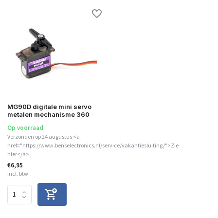
MG90D digitale mini servo
metalen mechanisme 360
Op voorraad
Verzonden op 24 augustus <a
href="https://www.benselectronics.nl/service/vakantiesluiting/">Zie
hier</a>
€6,95
Incl. btw