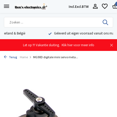
Incl.
Excl.
BTW
Geleverd uit eigen voorraad vanuit ons magazijn in Nederland
Let op !!! Vakantie sluiting.
Klik hier voor meer info
Terug
Home
MG90D digitale mini servo meta...