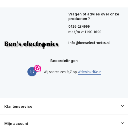
Vragen of advies over onze
producten ?
0416-234999
ma t/m vr 11:00-16:00
info@benselectronics.nl
Beoordelingen
9,7
Wij scoren een
9,7
op
WebwinkelKeur
Klantenservice
Mijn account