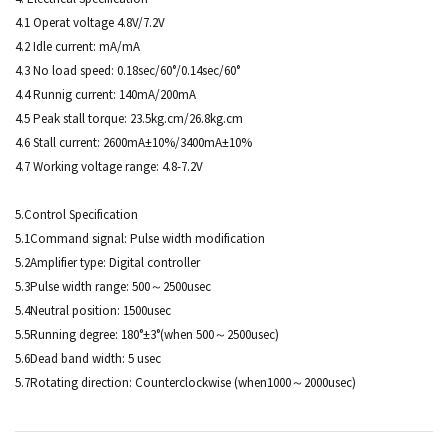
4.1 Operat voltage 4.8V/7.2V
4.2 Idle current: mA/mA
4.3 No load speed: 0.18sec/60°/0.14sec/60°
4.4 Runnig current: 140mA/200mA
4.5 Peak stall torque: 23.5kg.cm/26.8kg.cm
4.6 Stall current: 2600mA±10%/3400mA±10%
4.7 Working voltage range: 4.8-7.2V
5.Control Specification
5.1Command signal: Pulse width modification
5.2Amplifier type: Digital controller
5.3Pulse width range: 500～2500usec
5.4Neutral position: 1500usec
5.5Running degree: 180°±3°(when 500～2500usec)
5.6Dead band width: 5 usec
5.7Rotating direction: Counterclockwise (when1000～2000usec)