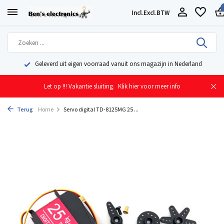
Incl.
Excl.
BTW
Geleverd uit eigen voorraad vanuit ons magazijn in Nederland
Let op !!! Vakantie sluiting.
Klik hier voor meer info
Terug
Home
Servo digital TD-8125MG 25 ...