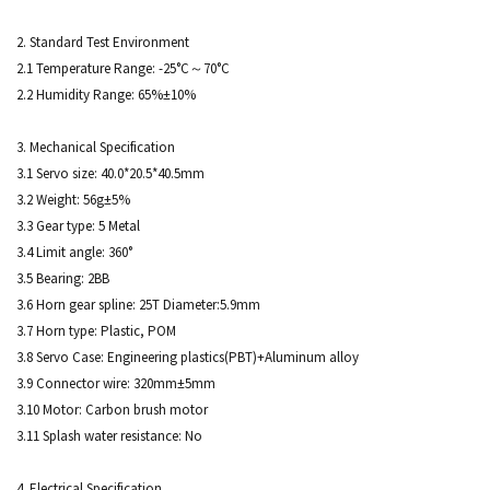
2. Standard Test Environment
2.1 Temperature Range: -25°C～70°C
2.2 Humidity Range: 65%±10%
3. Mechanical Specification
3.1 Servo size: 40.0*20.5*40.5mm
3.2 Weight: 56g±5%
3.3 Gear type: 5 Metal
3.4 Limit angle: 360°
3.5 Bearing: 2BB
3.6 Horn gear spline: 25T Diameter:5.9mm
3.7 Horn type: Plastic, POM
3.8 Servo Case: Engineering plastics(PBT)+Aluminum alloy
3.9 Connector wire: 320mm±5mm
3.10 Motor: Carbon brush motor
3.11 Splash water resistance: No
4. Electrical Specification