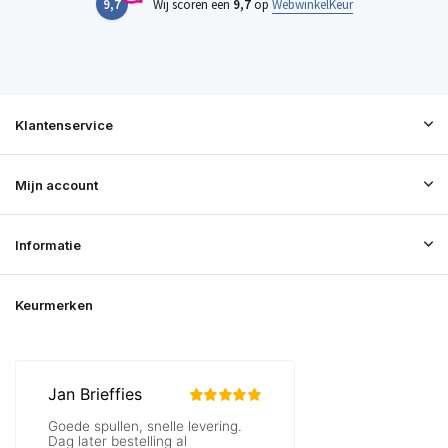
9,7
Wij scoren een
9,7
op
WebwinkelKeur
Klantenservice
Mijn account
Informatie
Keurmerken