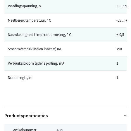
Voedingsspanning, V.
3 ... 5.5
Meetbereik temperatuur, ° C
-55 ... + 1
Nauwkeurigheid temperatuurmeting, ° C
± 0,5
Stroomverbruik indien inactief, nA
750
Verbruiksstroom tijdens polling, mA
1
Draadlengte, m
1
Productspecificaties
Artikelnummer
N75