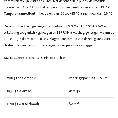
communicatielijn kunt aansluiten.
Met de sensor kun je ook de resolutie
instellen van 9 tot 12 bits.
Het temperatuurmeetbereik is van -55 tot +125 ° C.
Temperatuurmeetfout in het bereik van -10 tot +85 ° C is niet meer dan 0,5 ° C.
De sensor heeft een geheugen dat bestaat uit SRAM en EEPROM. SRAM is
willekeurig toegankelijk geheugen en EEPROM is vluchtig geheugen waarin de
T
en T
registers worden opgeslagen .
Met behulp van deze registers kunt u
H-
L-
de drempelwaarden voor de omgevingstemperatuur vastleggen.
DS18B20
heeft 3 conclusies. Pin-opdrachten:
VDD (
rode draad):
voedingsspanning 3 - 5,5 V
DQ (
gele draad):
datalijn
GND (
zwarte draad):
"Aarde"