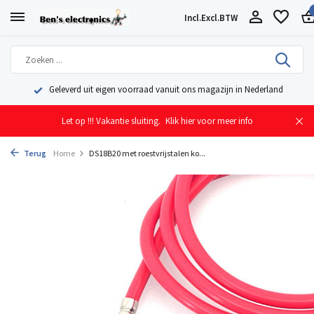
Incl.
Excl.
BTW
Geleverd uit eigen voorraad vanuit ons magazijn in Nederland
Let op !!! Vakantie sluiting.
Klik hier voor meer info
Terug
Home
DS18B20 met roestvrijstalen ko...