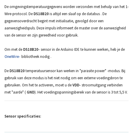
De omgevingstemperatuurgegevens worden verzonden met behulp van het 1-
Wire-protocol. De
DS18B20
is altijd een slaaf
op de databus
. De
gegevensoverdracht begint met initialisatie, gevolgd door een
aanwezigheidspuls. Deze impuls informeert de master over de aanwezigheid
van de sensor en zijn gereedheid voor gebruik.
Om met de
DS18B20-
sensor
in de Arduino IDE te kunnen werken, heb je de
OneWire-
bibliotheek nodig
.
De
DS18B20
temperatuursensor
kan werken in "parasite power" -modus. Bij
gebruik van deze modus is het niet nodig om een ​​externe voedingsbron te
gebruiken. Om het te activeren, moet
u de
VDD-
stroomuitgang
verbinden
met "aarde" (
GND
). Het voedingsspanningsbereik van de sensor is 3 tot 5,5 V.
Sensor specificaties: