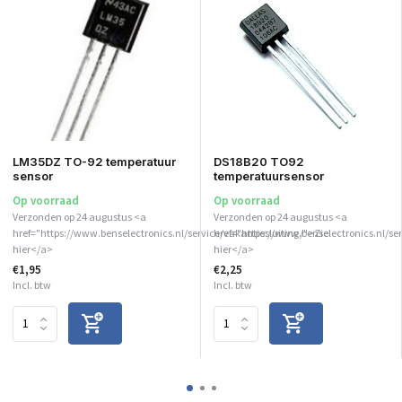
LM35DZ TO-92 temperatuur
DS18B20 TO92
sensor
temperatuursensor
Op voorraad
Op voorraad
Verzonden op 24 augustus <a
Verzonden op 24 augustus <a
href="https://www.benselectronics.nl/service/vakantiesluiting/">Zie
href="https://www.benselectronics.nl/se
hier</a>
hier</a>
€1,95
€2,25
Incl. btw
Incl. btw