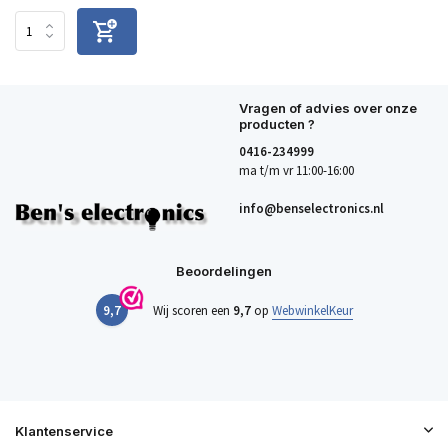
Vragen of advies over onze
producten ?
0416-234999
ma t/m vr 11:00-16:00
info@benselectronics.nl
Beoordelingen
9,7
Wij scoren een
9,7
op
WebwinkelKeur
Klantenservice