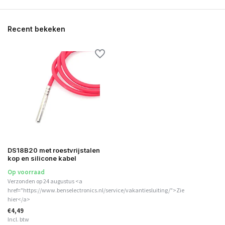
Recent bekeken
DS18B20 met roestvrijstalen
kop en silicone kabel
Op voorraad
Verzonden op 24 augustus <a
href="https://www.benselectronics.nl/service/vakantiesluiting/">Zie
hier</a>
€4,49
Incl. btw