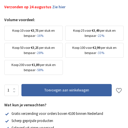
Verzonden op 24 augustus
Zie hier
Volume voordeel:
Koop 10 voor
€3,75
per stuk en
Koop 25 voor
€3,49
per stuk en
bespaar
-16%
bespaar
-22%
Koop 50 voor
€3,25
per stuk en
Koop 100 voor
€2,99
per stuk en
bespaar
-28%
bespaar
-33%
Koop 200 voor
€1,89
per stuk en
bespaar
-58%
Toevoegen aan winkelwagen
Wat kun je verwachten?
Gratis verzending voor orders boven €100 binnen Nederland
Scherp geprijsde producten
Geleverd uit eigen voorraad