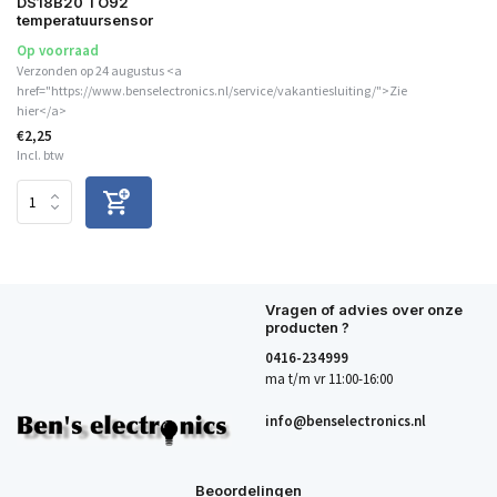
DS18B20 TO92
temperatuursensor
Op voorraad
Verzonden op 24 augustus <a
href="https://www.benselectronics.nl/service/vakantiesluiting/">Zie
hier</a>
€2,25
Incl. btw
Vragen of advies over onze
producten ?
0416-234999
ma t/m vr 11:00-16:00
info@benselectronics.nl
Beoordelingen