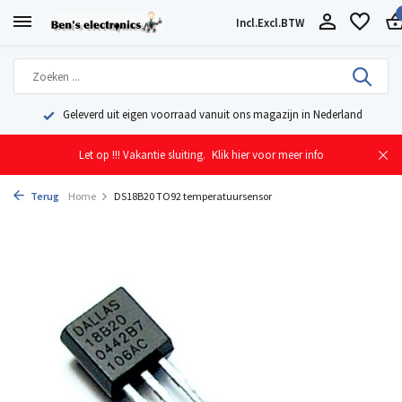
Incl.
Excl.
BTW
Geleverd uit eigen voorraad vanuit ons magazijn in Nederland
Let op !!! Vakantie sluiting.
Klik hier voor meer info
Terug
Home
DS18B20 TO92 temperatuursensor