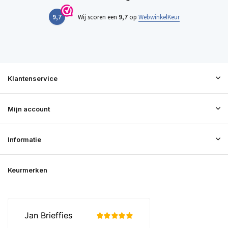
9,7
Wij scoren een
9,7
op
WebwinkelKeur
Klantenservice
Mijn account
Informatie
Keurmerken