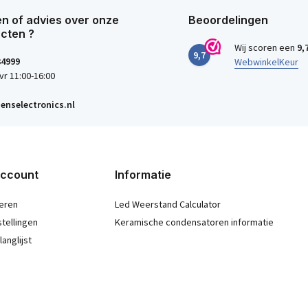
n of advies over onze
Beoordelingen
cten ?
Wij scoren een
9,
9,7
34999
WebwinkelKeur
vr 11:00-16:00
enselectronics.nl
account
Informatie
eren
Led Weerstand Calculator
stellingen
Keramische condensatoren informatie
langlijst