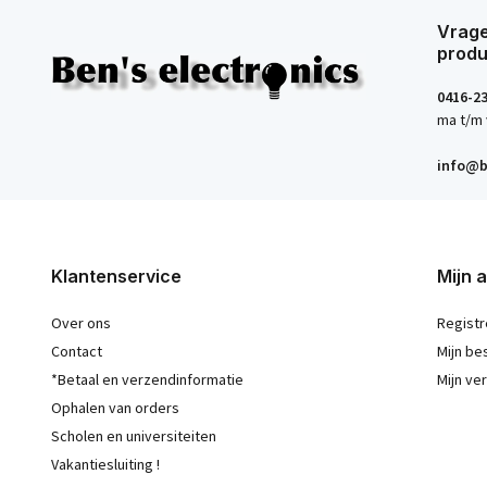
Vrage
produ
0416-2
ma t/m 
info@b
Klantenservice
Mijn 
Over ons
Registr
Contact
Mijn be
*Betaal en verzendinformatie
Mijn ver
Ophalen van orders
Scholen en universiteiten
Vakantiesluiting !