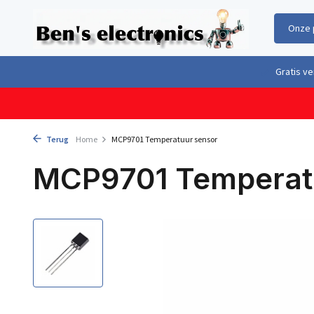
Onze 
Gratis verzending boven €100,- binnen Nederland & België
Geleverd 
Terug
Home
MCP9701 Temperatuur sensor
MCP9701 Temperat