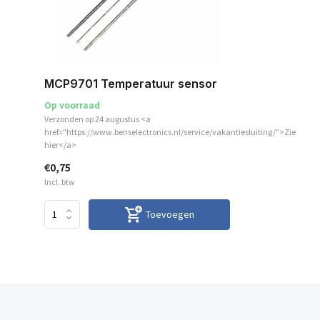
MCP9701 Temperatuur sensor
Op voorraad
Verzonden op 24 augustus <a
href="https://www.benselectronics.nl/service/vakantiesluiting/">Zie
hier</a>
€0,75
Incl. btw
Toevoegen