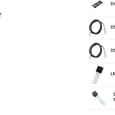
D
r
DS
DS
L