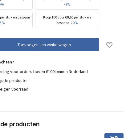
5%
-9%
per stuk en bespaar
Koop 100 voor
€0,60
per stuk en
13%
bespaar
-20%
Toevoegen aan winkelwagen
achten?
nding voor orders boven €100 binnen Nederland
ijsde producten
 eigen voorraad
rde producten