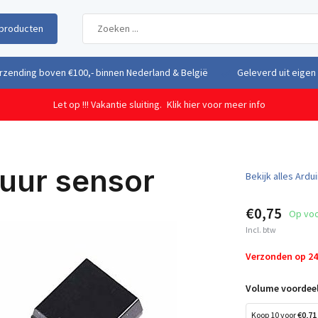
producten
uit eigen voorraad vanuit ons magazijn in Nederland
Gratis verzendi
Let op !!! Vakantie sluiting.
Klik hier voor meer info
uur sensor
Bekijk alles Ardu
€0,75
Op vo
Incl. btw
Verzonden op 2
Volume voordeel
Koop 10 voor
€0,71