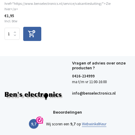
href="https://www.benselectronics.nl/service/vakantiesluiting/">Zie
hier</a>
€1,95
Incl. btw
Vragen of advies over onze
producten ?
0416-234999
ma t/m vr 11:00-16:00
info@benselectronics.nl
Beoordelingen
9,7
Wij scoren een
9,7
op
WebwinkelKeur