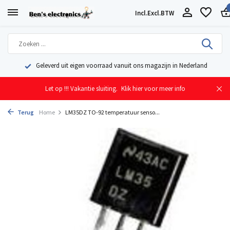
Incl.
Excl.
BTW
Geleverd uit eigen voorraad vanuit ons magazijn in Nederland
Let op !!! Vakantie sluiting.
Klik hier voor meer info
Terug
Home
LM35DZ TO-92 temperatuur senso...