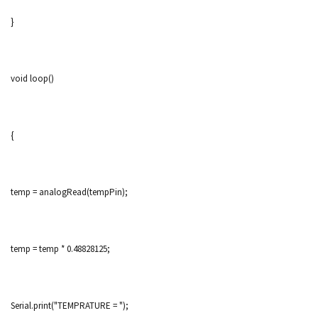
}
void loop()
{
temp = analogRead(tempPin);
temp = temp * 0.48828125;
Serial.print("TEMPRATURE = ");