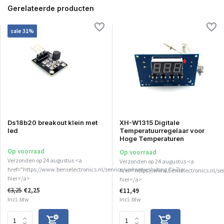
Gerelateerde producten
sale 31%
Ds18b20 breakout klein met
XH-W1315 Digitale
led
Temperatuurregelaar voor
Hoge Temperaturen
Op voorraad
Op voorraad
Verzonden op 24 augustus <a
Verzonden op 24 augustus <a
href="https://www.benselectronics.nl/service/vakantiesluiting/">Zie
href="https://www.benselectronics.nl/se
hier</a>
hier</a>
€3,25
€2,25
€11,49
Incl. btw
Incl. btw