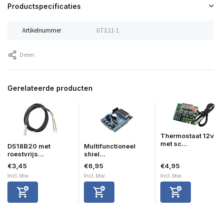
Productspecificaties
Artikelnummer
GT3.11-1
Delen
Gerelateerde producten
Thermostaat 12v
met sc...
DS18B20 met
Multifunctioneel
roestvrijs...
shiel...
€3,45
€6,95
€4,95
Incl. btw
Incl. btw
Incl. btw