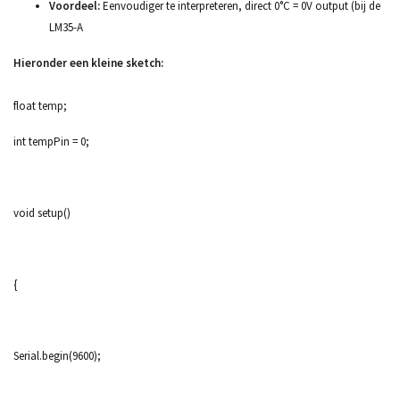
Voordeel:
Eenvoudiger te interpreteren, direct 0°C = 0V output (bij de
LM35-A
Hieronder een kleine sketch:
float temp;
int tempPin = 0;
void setup()
{
Serial.begin(9600);