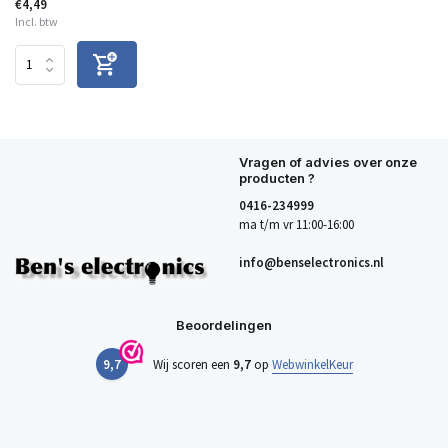
€4,49
Incl. btw
Vragen of advies over onze
producten ?
0416-234999
ma t/m vr 11:00-16:00
info@benselectronics.nl
Beoordelingen
9,7
Wij scoren een
9,7
op
WebwinkelKeur