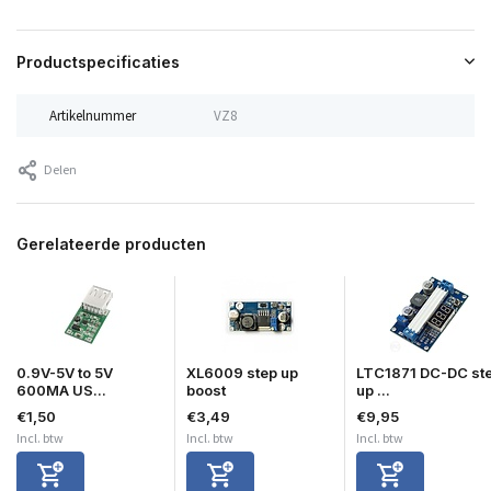
Productspecificaties
Artikelnummer
VZ8
Delen
Gerelateerde producten
0.9V-5V to 5V
XL6009 step up
LTC1871 DC-DC st
600MA US...
boost
up ...
€1,50
€3,49
€9,95
Incl. btw
Incl. btw
Incl. btw