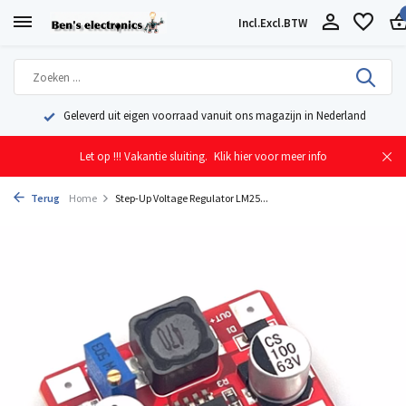
Incl.
Excl.
BTW
Geleverd uit eigen voorraad vanuit ons magazijn in Nederland
Let op !!! Vakantie sluiting.
Klik hier voor meer info
Terug
Home
Step-Up Voltage Regulator LM25...