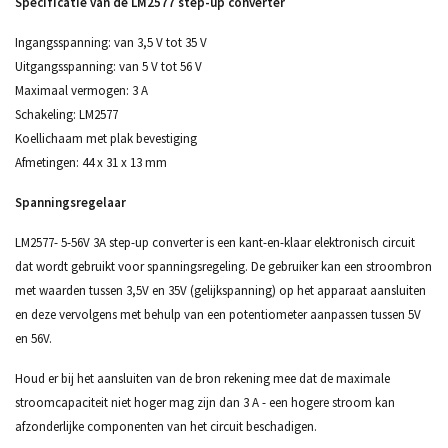
Specificatie van de LM2577 step-up converter
Ingangsspanning: van 3,5 V tot 35 V
Uitgangsspanning: van 5 V tot 56 V
Maximaal vermogen: 3 A
Schakeling: LM2577
Koellichaam met plak bevestiging
Afmetingen: 44 x 31 x 13 mm
Spanningsregelaar
LM2577- 5-56V 3A step-up converter is een kant-en-klaar elektronisch circuit
dat wordt gebruikt voor spanningsregeling. De gebruiker kan een stroombron
met waarden tussen 3,5V en 35V (gelijkspanning) op het apparaat aansluiten
en deze vervolgens met behulp van een potentiometer aanpassen tussen 5V
en 56V.
Houd er bij het aansluiten van de bron rekening mee dat de maximale
stroomcapaciteit niet hoger mag zijn dan 3 A - een hogere stroom kan
afzonderlijke componenten van het circuit beschadigen.