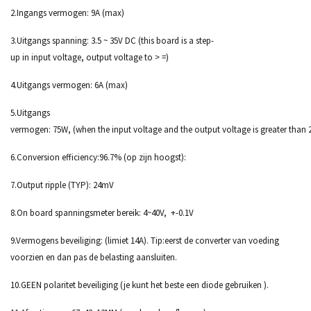
2.Ingangs vermogen: 9A (max)
3.Uitgangs spanning: 3.5 ~ 35V DC (this board is a step-
up in input voltage, output voltage to > =)
4.Uitgangs vermogen: 6A (max)
5.Uitgangs
vermogen: 75W, (when the input voltage and the output voltage is greater than
6.Conversion efficiency:96.7% (op zijn hoogst):
7.Output ripple (TYP): 24mV
8.On board spanningsmeter bereik: 4~40V, +-0.1V
9.Vermogens beveiliging: (limiet 14A). Tip:eerst de converter van voeding
voorzien en dan pas de belasting aansluiten.
10.GEEN polaritet beveiliging (je kunt het beste een diode gebruiken ).