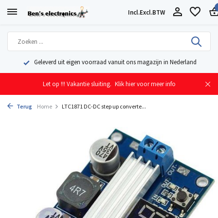
Incl.
Excl.
BTW
Geleverd uit eigen voorraad vanuit ons magazijn in Nederland
Let op !!! Vakantie sluiting.
Klik hier voor meer info
Terug
Home
LTC1871 DC-DC step up converte...