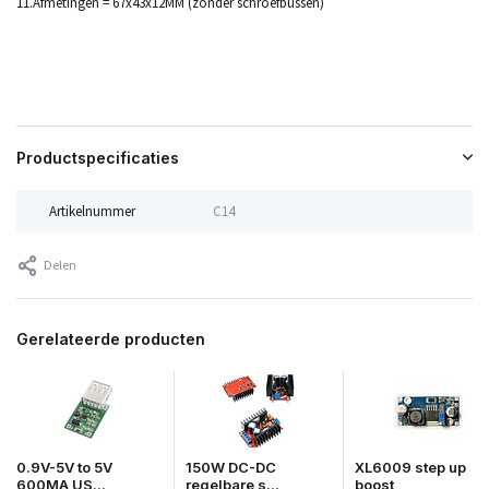
11.Afmetingen = 67x43x12MM (zonder schroefbussen)
Productspecificaties
Artikelnummer
C14
Delen
Gerelateerde producten
0.9V-5V to 5V
150W DC-DC
XL6009 step up
600MA US...
regelbare s...
boost