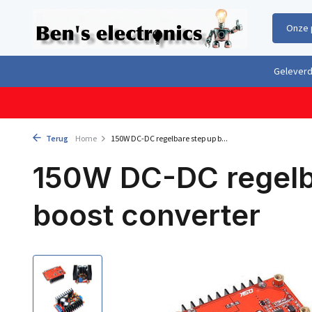
Onze 
Gratis verzending boven €100,- binnen Nederland & België
Geleverd 
Terug
Home
150W DC-DC regelbare step up b...
150W DC-DC regelb
boost converter