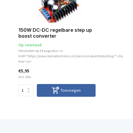
150W DC-DC regelbare step up
boost converter
Op voorraad
Verzonden op 24 augustus <a
href="https://www.benselectronics.nl/service/vakantiesluiting/">Zie
hier</a>
€5,95
Incl. btw
Toevoegen