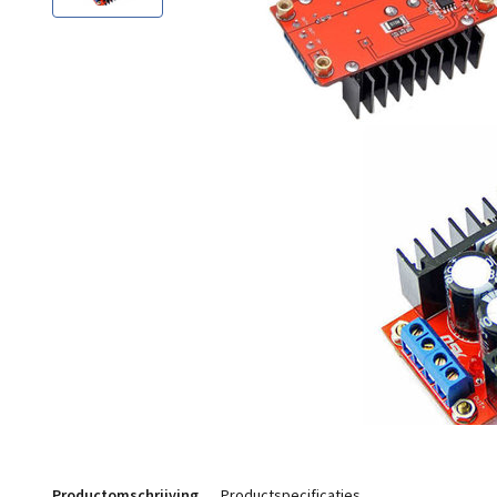
Productomschrijving
Productspecificaties