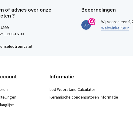
n of advies over onze
Beoordelingen
cten ?
Wij scoren een
9,
9,7
34999
WebwinkelKeur
vr 11:00-16:00
enselectronics.nl
account
Informatie
eren
Led Weerstand Calculator
stellingen
Keramische condensatoren informatie
langlijst