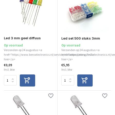
Led 3 mm geel diffuus
Led set 500 stuks 3mm
Op voorraad
Op voorraad
Verzonden op 24 augustus <a
Verzonden op 24 augustus <a
href="https://www.benselectronics.nl/service/vakantiesluiting/">Zie
href="https://www.benselectronics.nl/se
hier</a>
hier</a>
€0,09
€5,95
Incl. btw
Incl. btw