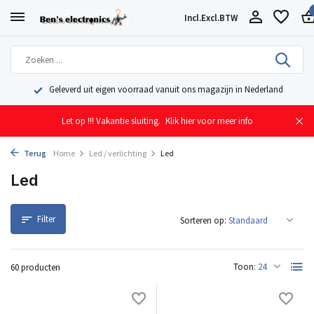
Incl.
Excl.
BTW
Geleverd uit eigen voorraad vanuit ons magazijn in Nederland
Let op !!! Vakantie sluiting.
Klik hier voor meer info
Terug
Home
Led / verlichting
Led
Led
Filter
Sorteren op:
Toon:
60 producten