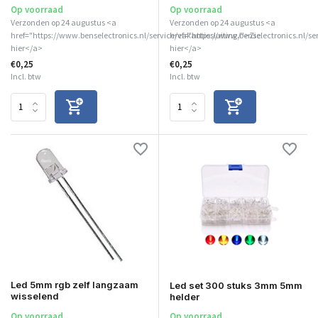
Op voorraad
Op voorraad
Verzonden op 24 augustus <a
Verzonden op 24 augustus <a
href="https://www.benselectronics.nl/service/vakantiesluiting/">Zie
href="https://www.benselectronics.nl/se
hier</a>
hier</a>
€0,25
€0,25
Incl. btw
Incl. btw
Led 5mm rgb zelf langzaam
Led set 300 stuks 3mm 5mm
wisselend
helder
Op voorraad
Op voorraad