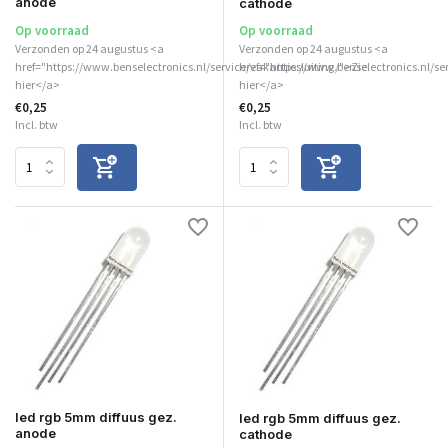
anode
cathode
Op voorraad
Op voorraad
Verzonden op 24 augustus <a
Verzonden op 24 augustus <a
href="https://www.benselectronics.nl/service/vakantiesluiting/">Zie
href="https://www.benselectronics.nl/se
hier</a>
hier</a>
€0,25
€0,25
Incl. btw
Incl. btw
led rgb 5mm diffuus gez.
led rgb 5mm diffuus gez.
anode
cathode