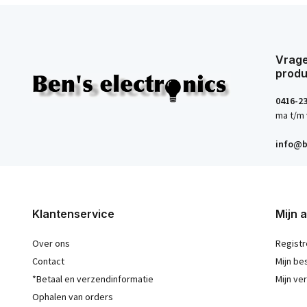
Vrage
produ
0416-2
ma t/m 
info@b
Klantenservice
Mijn 
Over ons
Registr
Contact
Mijn be
*Betaal en verzendinformatie
Mijn ver
Ophalen van orders