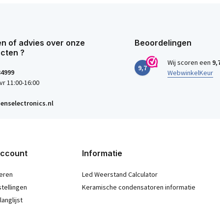
n of advies over onze
Beoordelingen
cten ?
Wij scoren een
9,
9,7
34999
WebwinkelKeur
vr 11:00-16:00
enselectronics.nl
account
Informatie
eren
Led Weerstand Calculator
stellingen
Keramische condensatoren informatie
langlijst