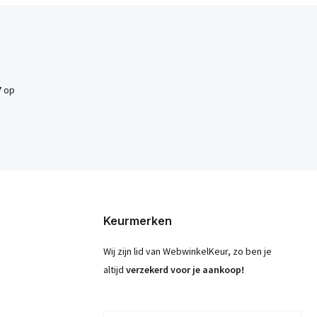
7
op
Keurmerken
Wij zijn lid van WebwinkelKeur, zo ben je
altijd
verzekerd voor je aankoop!