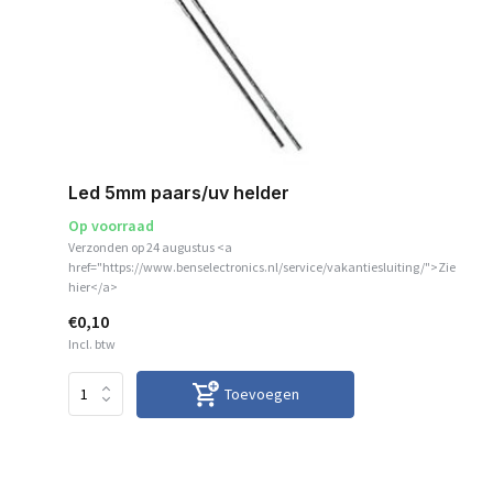
Led 5mm paars/uv helder
Op voorraad
Verzonden op 24 augustus <a
href="https://www.benselectronics.nl/service/vakantiesluiting/">Zie
hier</a>
€0,10
Incl. btw
Toevoegen