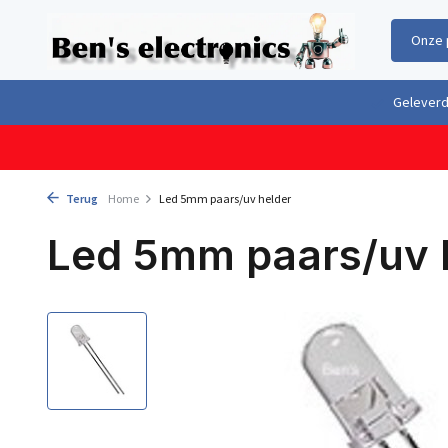
Onze 
Gratis verzending boven €100,- binnen Nederland & België
Geleverd 
Terug
Home
Led 5mm paars/uv helder
Led 5mm paars/uv 