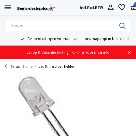
Incl.
Excl.
BTW
Geleverd uit eigen voorraad vanuit ons magazijn in Nederland
Let op !!! Vakantie sluiting.
Klik hier voor meer info
Terug
Home
Led 5 mm groen helder