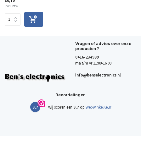
€0,10
Incl. btw
Vragen of advies over onze
producten ?
0416-234999
ma t/m vr 11:00-16:00
info@benselectronics.nl
Beoordelingen
9,7
Wij scoren een
9,7
op
WebwinkelKeur