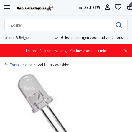
Incl.
Excl.
BTW
Geleverd uit eigen voorraad vanuit ons magazijn in Nederland
Let op !!! Vakantie sluiting.
Klik hier voor meer info
Terug
Home
Led 5mm geel helder