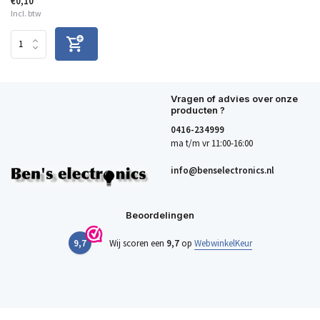
€0,10
Incl. btw
Vragen of advies over onze
producten ?
0416-234999
ma t/m vr 11:00-16:00
info@benselectronics.nl
Beoordelingen
9,7
Wij scoren een
9,7
op
WebwinkelKeur