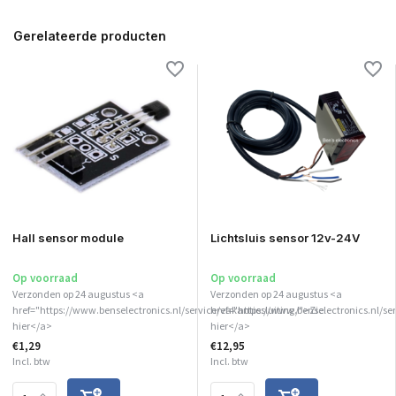
Gerelateerde producten
Hall sensor module
Lichtsluis sensor 12v-24V
Op voorraad
Op voorraad
Verzonden op 24 augustus <a
Verzonden op 24 augustus <a
href="https://www.benselectronics.nl/service/vakantiesluiting/">Zie
href="https://www.benselectronics.nl/se
hier</a>
hier</a>
€1,29
€12,95
Incl. btw
Incl. btw