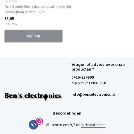
<a href=
"mailto:info@benselectronics.nl">Levertijd
opvraagbaar per mail.</a>
€3,95
Incl. btw
Bekijken
Vragen of advies over onze
producten ?
0416-234999
ma t/m vr 11:00-16:00
info@benselectronics.nl
Beoordelingen
9,7
Wij scoren een
9,7
op
WebwinkelKeur