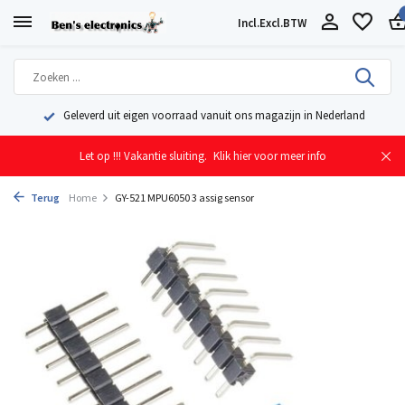
Incl.
Excl.
BTW
Geleverd uit eigen voorraad vanuit ons magazijn in Nederland
Let op !!! Vakantie sluiting.
Klik hier voor meer info
Terug
Home
GY-521 MPU6050 3 assig sensor