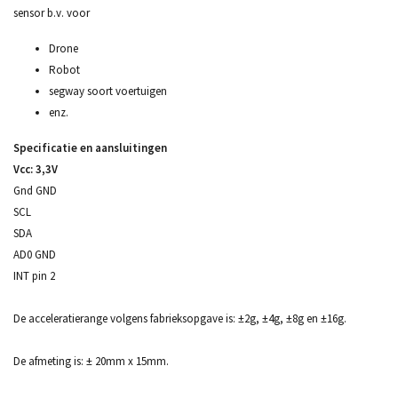
sensor b.v. voor
Drone
Robot
segway soort voertuigen
enz.
Specificatie en aansluitingen
Vcc: 3,3V
Gnd GND
SCL
SDA
AD0 GND
INT pin 2
De acceleratierange volgens fabrieksopgave is: ±2g, ±4g, ±8g en ±16g.
De afmeting is: ± 20mm x 15mm.