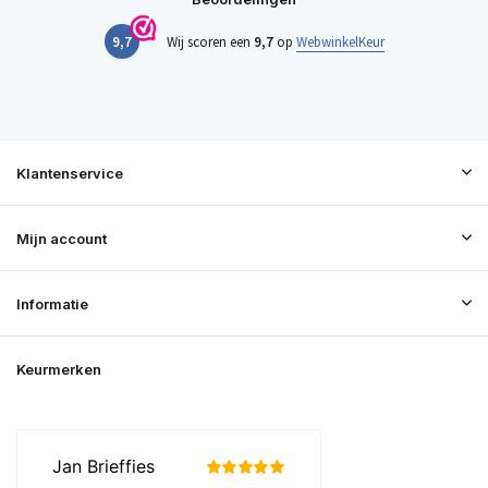
9,7
Wij scoren een
9,7
op
WebwinkelKeur
Klantenservice
Mijn account
Informatie
Keurmerken