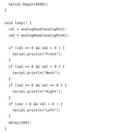
  Serial.begin(9600);

}

void loop() {

  val = analogRead(analogPin);  

  va2 = analogRead(analogPin4);

  if (val == 0 && va2 > 0 ) {

    Serial.println("Front");

  }

  if (va2 == 0 && val > 0 ) {

    Serial.println("Back");

  }

  if (va2 == 0 && val == 0 ) {

    Serial.println("Right");

  }

  if (va2 > 0 && val > 0 ) {

    Serial.println("Left");

  }

  delay(500);

}