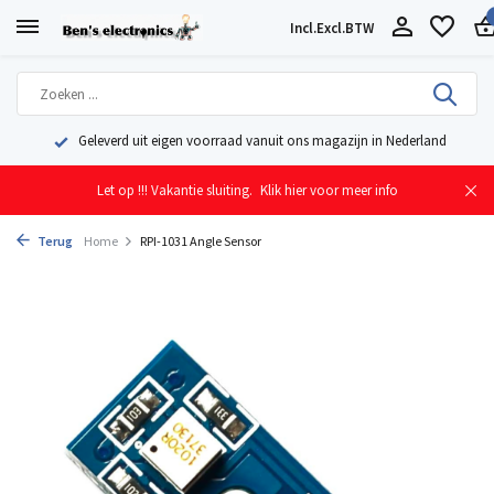
Incl.
Excl.
BTW
Geleverd uit eigen voorraad vanuit ons magazijn in Nederland
Let op !!! Vakantie sluiting.
Klik hier voor meer info
Terug
Home
RPI-1031 Angle Sensor