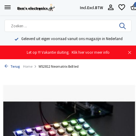
Incl.
Excl.
BTW
Geleverd uit eigen voorraad vanuit ons magazijn in Nederland
Let op !!! Vakantie sluiting.
Klik hier voor meer info
Terug
Home
WS2812 Neomatrix 8x8 led