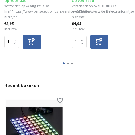
Op voorraad
Op voorraad
Verzonden op 24 augustus <a
Verzonden op 24 augustus <a
href="https://www.benselectronics.nl/service/vakantiesluiting/">Zie
href="https://www.benselectronics.nl/se
hier</a>
hier</a>
€3,95
€4,95
Incl. btw
Incl. btw
Recent bekeken