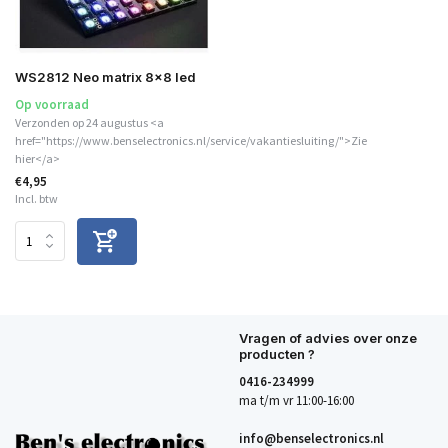
WS2812 Neo matrix 8x8 led
Op voorraad
Verzonden op 24 augustus <a
href="https://www.benselectronics.nl/service/vakantiesluiting/">Zie
hier</a>
€4,95
Incl. btw
Vragen of advies over onze
producten ?
0416-234999
ma t/m vr 11:00-16:00
info@benselectronics.nl