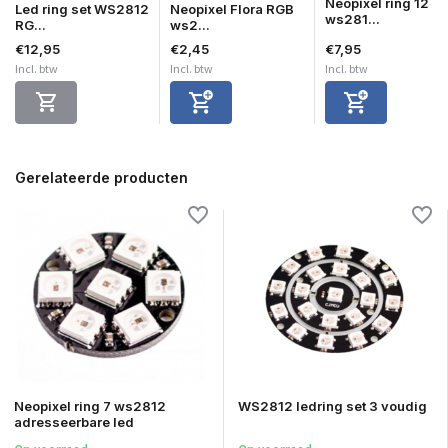
Neopixel ring 12
Led ring set WS2812
Neopixel Flora RGB
ws281...
RG...
ws2...
€12,95
€2,45
€7,95
Incl. btw
Incl. btw
Incl. btw
Gerelateerde producten
Neopixel ring 7 ws2812
WS2812 ledring set 3 voudig
adresseerbare led