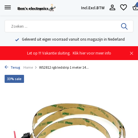
Incl.
Excl.
BTW
Geleverd uit eigen voorraad vanuit ons magazijn in Nederland
Let op !!! Vakantie sluiting.
Klik hier voor meer info
Terug
Home
WS2812 rgb ledstrip 1 meter 14...
33% sale