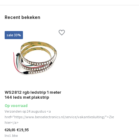
Recent bekeken
sale 33%
WS2812 rgb ledstrip 1 meter
144 leds met plakstrip
Op voorraad
Verzonden op 24 augustus <a
href="https://www.benselectronics.nl/service/vakantiesluiting/">Zie
hier</a>
€29,95
€19,95
Incl. btw