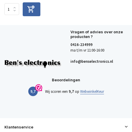
Vragen of advies over onze
producten ?
0416-234999
ma t/m vr 11:00-16:00
info@benselectronics.nl
Beoordelingen
9,7
Wij scoren een
9,7
op
WebwinkelKeur
Klantenservice