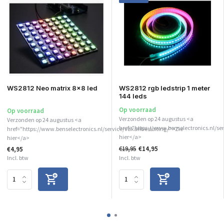
WS2812 Neo matrix 8x8 led
WS2812 rgb ledstrip 1 meter
144 leds
Op voorraad
Op voorraad
Verzonden op 24 augustus <a
Verzonden op 24 augustus <a
href="https://www.benselectronics.nl/ser
href="https://www.benselectronics.nl/service/vakantiesluiting/">Zie
hier</a>
hier</a>
€19,95
€14,95
€4,95
Incl. btw
Incl. btw