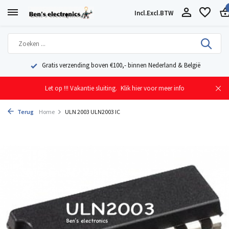
Incl.
Excl.
BTW
Gratis verzending boven €100,- binnen Nederland & België
Let op !!! Vakantie sluiting.
Klik hier voor meer info
Terug
Home
ULN 2003 ULN2003 IC