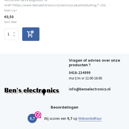
href="https://www.benselectronics.nl/service/vakantiesluiting/">Zie
hier</a>
€0,50
Incl. btw
Vragen of advies over onze
producten ?
0416-234999
ma t/m vr 11:00-16:00
info@benselectronics.nl
Beoordelingen
9,7
Wij scoren een
9,7
op
WebwinkelKeur