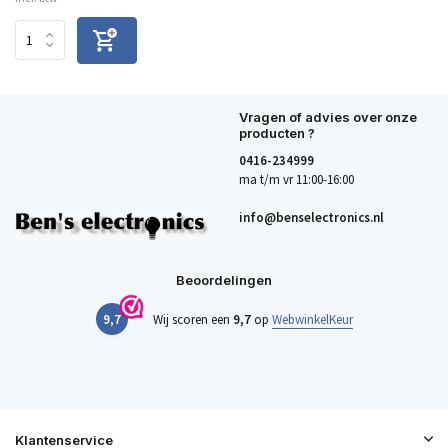
Vragen of advies over onze
producten ?
0416-234999
ma t/m vr 11:00-16:00
info@benselectronics.nl
Beoordelingen
9,7
Wij scoren een
9,7
op
WebwinkelKeur
Klantenservice