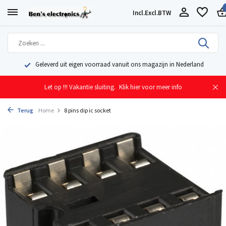
Incl.
Excl.
BTW
Geleverd uit eigen voorraad vanuit ons magazijn in Nederland
Let op !!! Vakantie sluiting.
Klik hier voor meer info
Terug
Home
8 pins dip ic socket