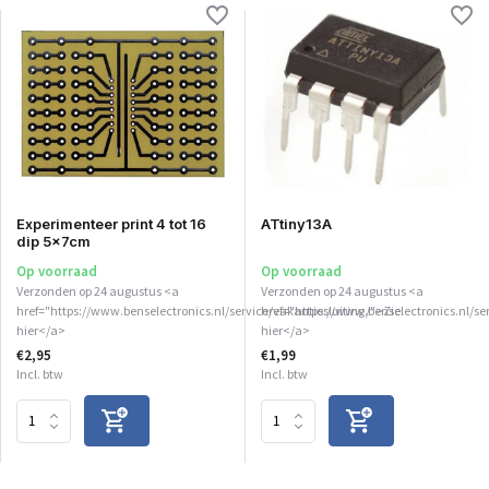
Experimenteer print 4 tot 16
ATtiny13A
dip 5x7cm
Op voorraad
Op voorraad
Verzonden op 24 augustus <a
Verzonden op 24 augustus <a
href="https://www.benselectronics.nl/service/vakantiesluiting/">Zie
href="https://www.benselectronics.nl/se
hier</a>
hier</a>
€2,95
€1,99
Incl. btw
Incl. btw