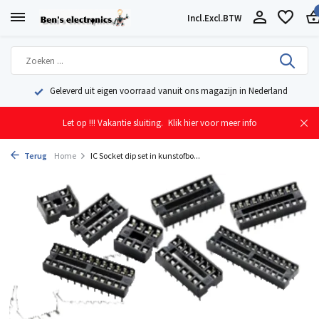
Incl.
Excl.
BTW
Geleverd uit eigen voorraad vanuit ons magazijn in Nederland
Let op !!! Vakantie sluiting.
Klik hier voor meer info
Terug
Home
IC Socket dip set in kunstofbo...