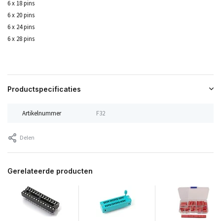
6 x 18 pins
6 x 20 pins
6 x 24 pins
6 x 28 pins
Productspecificaties
Artikelnummer
F32
Delen
Gerelateerde producten